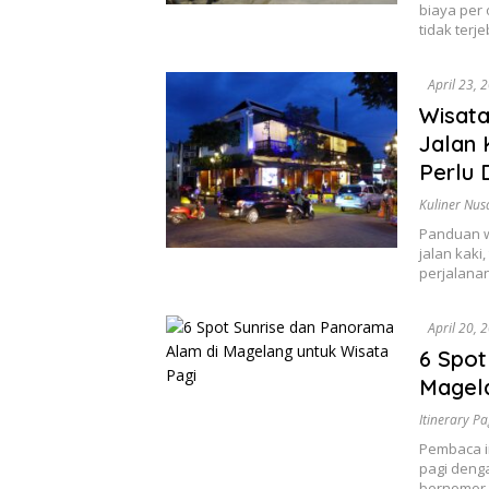
biaya per 
tidak terj
April 23, 
Wisata
Jalan 
Perlu D
Kuliner Nus
Panduan w
jalan kaki,
perjalana
April 20, 
6 Spot
Magela
Itinerary Pa
Pembaca in
pagi deng
bernomor, 