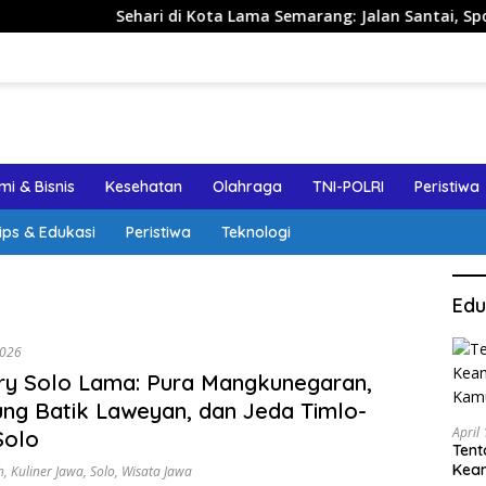
Sehari di Kota Lama Semarang: Jalan Santai, Spot Foto, da
i & Bisnis
Kesehatan
Olahraga
TNI-POLRI
Peristiwa
ips & Edukasi
Peristiwa
Teknologi
Edu
2026
ary Solo Lama: Pura Mangkunegaran,
g Batik Laweyan, dan Jeda Timlo-
April
Solo
Tent
Keam
h
,
Kuliner Jawa
,
Solo
,
Wisata Jawa