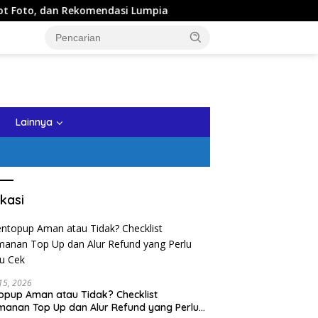
n Rekomendasi Lumpia
Panduan Wisata Keluarga ke Kota 
tutup
Lainnya
kasi
 15, 2026
opup Aman atau Tidak? Checklist
anan Top Up dan Alur Refund yang Perlu