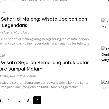
2026
 Sehari di Malang: Wisata Jodipan dan
r Legendaris
a
,
Malang
,
Wisata Jawa
 rute sehari di Malang yang menggabungkan wisata Jodipan,
ai heritage, dan kuliner legendaris tanpa agenda bertele-tele.
2026
 Wisata Sejarah Semarang untuk Jalan
Sore sampai Malam
Wisata Jawa
,
Wisata Sejarah
ot wisata sejarah Semarang dari Lawang Sewu ke Kota Lama
tan jalan kaki yang efisien untuk sore hingga malam.
i
1
…
3
4