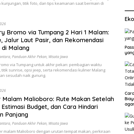
m kunjungan, titik foto, dan tips keamanan saat bermain di
Eko
2026
ary Bromo via Tumpang 2 Hari 1 Malam:
e, Jalur Laut Pasir, dan Rekomendasi
 di Malang
Pass
yang
antara
,
Panduan Akhir Pekan
,
Wisata Jawa
 Bromo via Tumpang untuk akhir pekan: pembagian waktu
 titik sunrise, opsi jeep, serta rekomendasi kuliner Malang
an sesudah naik gunung.
2026
Cara
r Malam Malioboro: Rute Makan Setelah
Biay
agar
 Estimasi Budget, dan Cara Hindari
Men
n Panjang
antara
,
Panduan Akhir Pekan
,
Wisata Jawa
ner malam Malioboro dengan urutan tempat makan, perkiraan