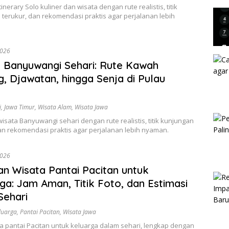
Kam
inerary Solo kuliner dan wisata dengan rute realistis, titik
terukur, dan rekomendasi praktis agar perjalanan lebih
2026
 Banyuwangi Sehari: Rute Kawah
, Djawatan, hingga Senja di Pulau
i
,
Jawa Timur
,
Wisata Alam
,
Wisata Jawa
sata Banyuwangi sehari dengan rute realistis, titik kunjungan
an rekomendasi praktis agar perjalanan lebih nyaman.
2026
n Wisata Pantai Pacitan untuk
ga: Jam Aman, Titik Foto, dan Estimasi
Sehari
eluarga
,
Pantai Pacitan
,
Wisata Jawa
a pantai Pacitan untuk keluarga dalam sehari, lengkap dengan