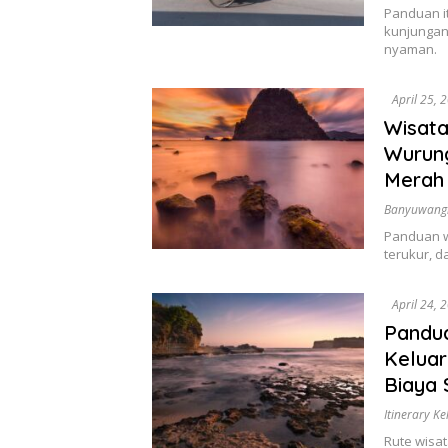
Panduan it
kunjungan 
nyaman.
April 25, 
Wisata
Wurung
Merah
Banyuwang
Panduan wi
terukur, d
April 24, 
Pandua
Keluar
Biaya 
Itinerary K
Rute wisat