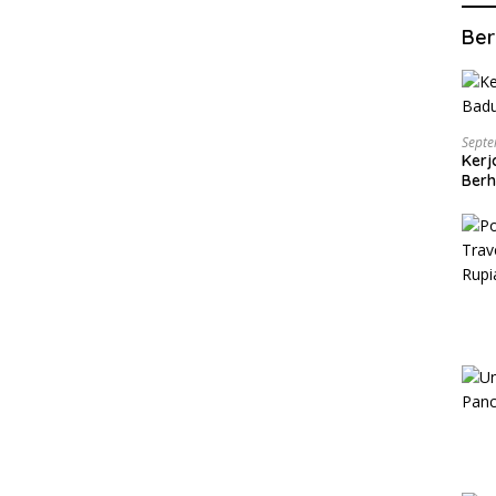
Ber
Septe
Kerj
Berh