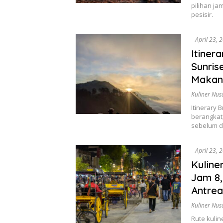
pilihan ja
pesisir.
April 23, 
Itiner
Sunris
Makan
Kuliner Nus
Itinerary
berangkat,
sebelum d
April 23, 
Kuline
Jam 8,
Antrea
Kuliner Nus
Rute kuli