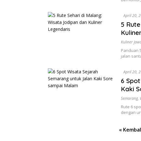
April 20, 
5 Rute
Kuline
Kuliner Jaw
Panduan 5
jalan sant
April 20, 
6 Spot
Kaki 
Semarang
,
Rute 6 sp
dengan uru
Paginasi
« Kembal
pos