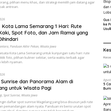
orang, pilihan menu khas, dan strategi memilih jam datang agar
ebak antrean.
2026
Gus 
ke P
 Kota Lama Semarang 1 Hari: Rute
Usul
Kaki, Spot Foto, dan Jam Ramai yang
Eksp
dan 
ihindari
Lobs
antara
,
Panduan Akhir Pekan
,
Wisata Jawa
Kes
isata Kota Lama Semarang untuk kunjungan satu hari: rute
 titik foto, pilihan kuliner sekitar, serta waktu terbaik agar
Kese
n lebih nyaman.
2026
Agust
 Sunrise dan Panorama Alam di
5 Ca
ng untuk Wisata Pagi
Bumi
gi
,
Spot Sunrise
,
Wisata Jawa
gin daftar spot sunrise Magelang yang bisa disusun jadi rute
an pemandangan alam nyata. Panduan ini berisi urutan spot
jam ideal, dan tips supaya rute tidak berantakan.