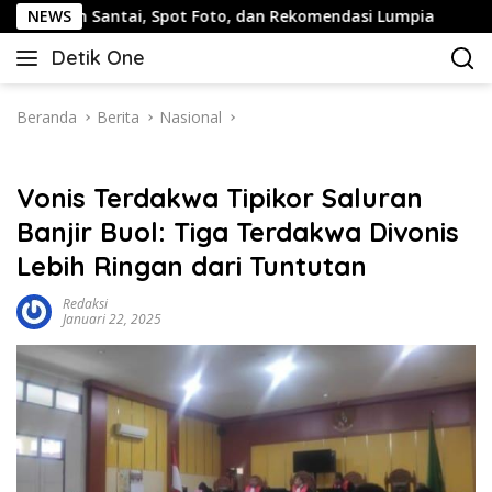
Langsung
antai, Spot Foto, dan Rekomendasi Lumpia
NEWS
Panduan Wis
ke
Detik One
konten
Tajam
Ungkap
Fakta
Beranda
Berita
Nasional
Vonis Terdakwa Tipikor Saluran
Banjir Buol: Tiga Terdakwa Divonis
Lebih Ringan dari Tuntutan
Redaksi
Januari 22, 2025