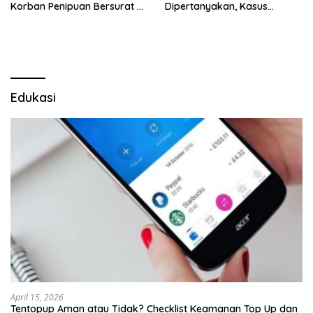
Korban Penipuan Bersurat ke
Dipertanyakan, Kasus
Mabes Polri
Dugaan Penipuan Oknum
LSM Tak Kunjung Ada
Kepastian
Edukasi
April 15, 2026
Tentopup Aman atau Tidak? Checklist Keamanan Top Up dan