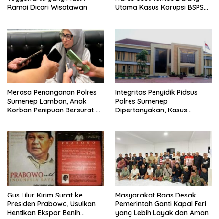
Ramai Dicari Wisatawan
Utama Kasus Korupsi BSPS
Sumenep
Merasa Penanganan Polres
Integritas Penyidik Pidsus
Sumenep Lamban, Anak
Polres Sumenep
Korban Penipuan Bersurat ke
Dipertanyakan, Kasus
Mabes Polri
Dugaan Penipuan Oknum
LSM Tak Kunjung Ada
Kepastian
Gus Lilur Kirim Surat ke
Masyarakat Raas Desak
Presiden Prabowo, Usulkan
Pemerintah Ganti Kapal Feri
Hentikan Ekspor Benih
yang Lebih Layak dan Aman