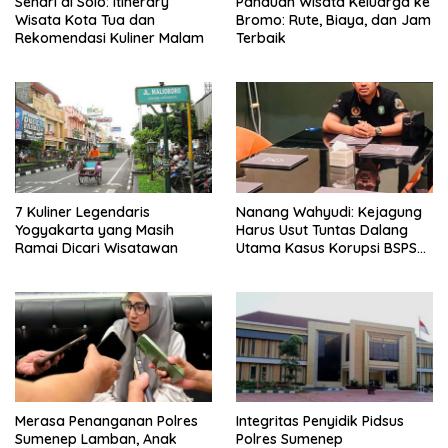
Sehari di Solo: Itinerary
Panduan Wisata Keluarga ke
Wisata Kota Tua dan
Bromo: Rute, Biaya, dan Jam
Rekomendasi Kuliner Malam
Terbaik
7 Kuliner Legendaris
Nanang Wahyudi: Kejagung
Yogyakarta yang Masih
Harus Usut Tuntas Dalang
Ramai Dicari Wisatawan
Utama Kasus Korupsi BSPS
Sumenep
Merasa Penanganan Polres
Integritas Penyidik Pidsus
Sumenep Lamban, Anak
Polres Sumenep