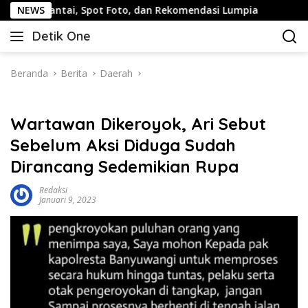
Langsung
ai, Spot Foto, dan Rekomendasi Lumpia
NEWS
Panduan Wisata 
ke
Detik One
konten
Tajam
Ungkap
Fakta
Beranda
Berita
Daerah
Wartawan Dikeroyok, Ari Sebut
Sebelum Aksi Diduga Sudah
Dirancang Sedemikian Rupa
Redaksi
Januari 9, 2023