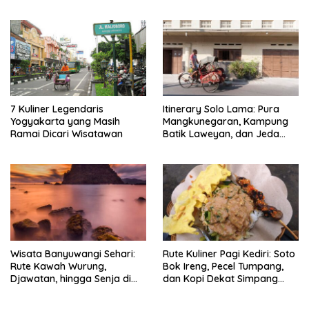
7 Kuliner Legendaris
Itinerary Solo Lama: Pura
Yogyakarta yang Masih
Mangkunegaran, Kampung
Ramai Dicari Wisatawan
Batik Laweyan, dan Jeda
Timlo-Selat Solo
Wisata Banyuwangi Sehari:
Rute Kuliner Pagi Kediri: Soto
Rute Kawah Wurung,
Bok Ireng, Pecel Tumpang,
Djawatan, hingga Senja di
dan Kopi Dekat Simpang
Pulau Merah
Lima Gumul