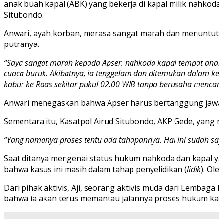
anak buah kapal (ABK) yang bekerja di kapal milik nahkoda
Situbondo.
Anwari, ayah korban, merasa sangat marah dan menuntut 
putranya.
“Saya sangat marah kepada Apser, nahkoda kapal tempat anak 
cuaca buruk. Akibatnya, ia tenggelam dan ditemukan dalam ke
kabur ke Raas sekitar pukul 02.00 WIB tanpa berusaha mencari
Anwari menegaskan bahwa Apser harus bertanggung jawab
Sementara itu, Kasatpol Airud Situbondo, AKP Gede, yan
“Yang namanya proses tentu ada tahapannya. Hal ini sudah s
Saat ditanya mengenai status hukum nahkoda dan kapal y
bahwa kasus ini masih dalam tahap penyelidikan (
lidik
). O
Dari pihak aktivis, Aji, seorang aktivis muda dari Lemba
bahwa ia akan terus memantau jalannya proses hukum kas