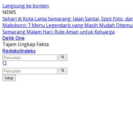
Langsung ke konten
NEWS
Sehari di Kota Lama Semarang: Jalan Santai, Spot Foto, 
Malioboro: 7 Menu Legendaris yang Masih Mudah Ditem
Semarang Malam Hari: Rute Aman untuk Keluarga
Detik One
Tajam Ungkap Fakta
Redaksi
Indeks
tutup