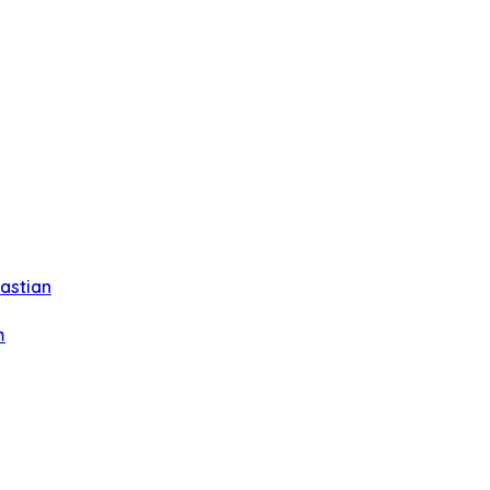
astian
m