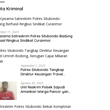
ita Kriminal
mber 11, 2025
asama Satreskrim Polres Situbondo-Badung
asil Ringkus Sindikat Curanmor
September 1, 2025
Polres Situbondo Tangkap
Direktur Keuangan Travel
Umroh Bodong, Kerugian
Capai Miliaran Rupiah
Agustus 30, 2025
Unit Reskrim Polsek Sapudi
Amankan Warga Pancor yang
Diduga Miliki Sabu