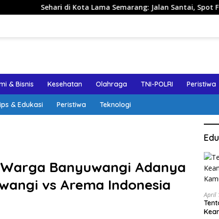
i Kota Lama Semarang: Jalan Santai, Spot Foto, dan Rekomenda
i & Bisnis
Kesehatan
Olahraga
TNI-POLRI
Peristiwa
ips & Edukasi
Peristiwa
Teknologi
Edu
n Warga Banyuwangi Adanya
wangi vs Arema Indonesia
April
Tent
Keam