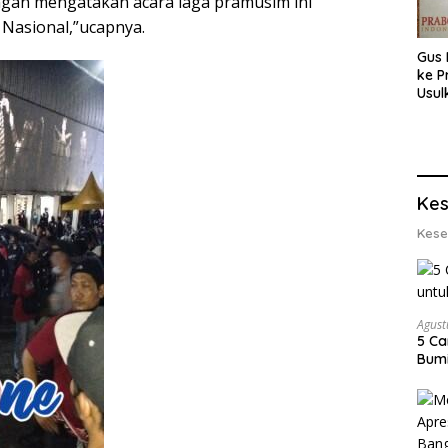
ngan mengatakan acara laga pramusim ini
 Nasional,”ucapnya.
Gus 
ke P
Usul
Eksp
dan 
Lobs
Kes
Kese
Agust
5 Ca
Bumi