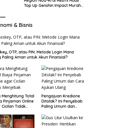
Region Nod-Krai Resmi Hadir:
Top Up Genshin Impact Murah
di VocaGame untuk Jelajah
Wilayah Baru
nomi & Bisnis
key, OTP, atau PIN: Metode Login Mana
 Paling Aman untuk Akun Finansial?
 Menghitung Total
Pengajuan Kredione
a Pinjaman Online
Ditolak? Ini Penyebab
 Cicilan Tidak
Paling Umum dan
jebak
Cara Ajukan Ulang