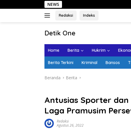
Langsung
NEWS
Sehari d
ke
konten
Redaksi
Indeks
tutup
Detik One
Tajam
Ungkap
Home
Berita
Hukrim
Ekonom
Fakta
Berita Terkini
Kriminal
Bansos
T
Beranda
Berita
Antusias Sporter da
Laga Pramusim Perse
Redaksi
Agustus 26, 2022