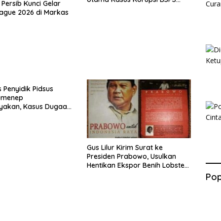
 Persib Kunci Gelar
Sumenep
ague 2026 di Markas
s Penyidik Pidsus
Sumenep
nyakan, Kasus Dugaan
n Oknum LSM Tak
Ada Kepastian
Gus Lilur Kirim Surat ke
Presiden Prabowo, Usulkan
Hentikan Ekspor Benih Lobster
dan Ganti Ekspor Lobster 50
Pop
Gram