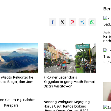
Ber
Septe
Kerj
Berh
Wisata Keluarga ke
7 Kuliner Legendaris
ute, Biaya, dan Jam
Yogyakarta yang Masih Ramai
Dicari Wisatawan
Nanang Wahyudi: Kejagung
Harus Usut Tuntas Dalang
Utama Kasus Korupsi BSPS