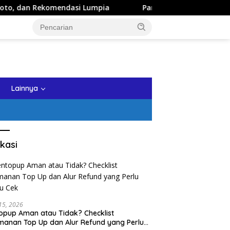
si Lumpia
Panduan Wisata Keluarga ke Kota Batu: Itine
tutup
Lainnya
kasi
 15, 2026
opup Aman atau Tidak? Checklist
anan Top Up dan Alur Refund yang Perlu