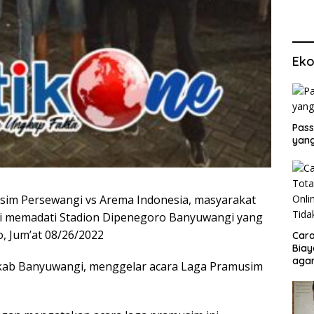
Eko
Pass
yang
im Persewangi vs Arema Indonesia, masyarakat
i memadati Stadion Dipenegoro Banyuwangi yang
o, Jum’at 08/26/2022
Cara
Biay
agar
kab Banyuwangi, menggelar acara Laga Pramusim
Men