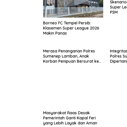
Skenario
Super Le
PSM
Borneo FC Tempel Persib:
Klasemen Super League 2026
Makin Panas
Merasa Penanganan Polres
Integrita
Sumenep Lamban, Anak
Polres 
Korban Penipuan Bersurat ke
Diperta
Mabes Polri
Penipua
Kunjung 
Masyarakat Raas Desak
Pemerintah Ganti Kapal Feri
yang Lebih Layak dan Aman