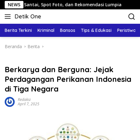
Langsung
 Santai, Spot Foto, dan Rekomendasi Lumpia
NEWS
Panduan Wi
ke
Detik One
konten
Tajam
Ungkap
Berita Terkini
Kriminal
Bansos
Tips & Edukasi
Peristiwa
Fakta
Beranda
Berita
Berkarya dan Berguna: Jejak
Perdagangan Perikanan Indonesia
di Tiga Negara
Redaksi
April 7, 2025