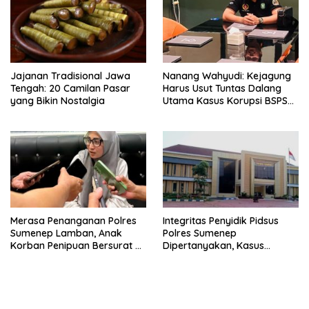
Jajanan Tradisional Jawa
Nanang Wahyudi: Kejagung
Tengah: 20 Camilan Pasar
Harus Usut Tuntas Dalang
yang Bikin Nostalgia
Utama Kasus Korupsi BSPS
Sumenep
Merasa Penanganan Polres
Integritas Penyidik Pidsus
Sumenep Lamban, Anak
Polres Sumenep
Korban Penipuan Bersurat ke
Dipertanyakan, Kasus
Mabes Polri
Dugaan Penipuan Oknum
LSM Tak Kunjung Ada
Kepastian