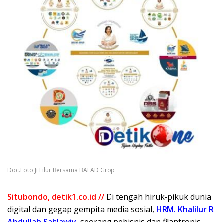
Doc.Foto Ji Lilur Bersama BALAD Grop
Situbondo, detik1.co.id //
Di tengah hiruk-pikuk dunia
digital dan gegap gempita media sosial,
HRM. Khalilur R
Abdullah Sahlawiy
,
seorang pebisnis dan filantropis