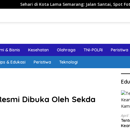
i di Kota Lama Semarang: Jalan Santai, Spot Foto, dan Rekome
i & Bisnis
Kesehatan
Olahraga
TNI-POLRI
Peristiwa
ips & Edukasi
Peristiwa
Teknologi
Edu
Resmi Dibuka Oleh Sekda
April
Tent
Keam