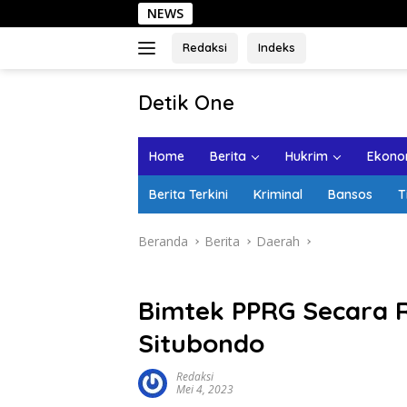
Langsung
NEWS
Sehar
ke
konten
Redaksi
Indeks
tutup
Detik One
Tajam
Ungkap
Home
Berita
Hukrim
Ekonom
Fakta
Berita Terkini
Kriminal
Bansos
T
Beranda
Berita
Daerah
Bimtek PPRG Secara 
Situbondo
Redaksi
Mei 4, 2023