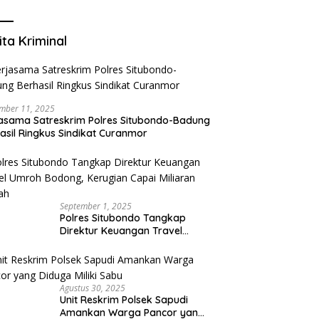
Mengurangi Risiko Merokok
ita Kriminal
mber 11, 2025
asama Satreskrim Polres Situbondo-Badung
asil Ringkus Sindikat Curanmor
September 1, 2025
Polres Situbondo Tangkap
Direktur Keuangan Travel
Umroh Bodong, Kerugian
Capai Miliaran Rupiah
Agustus 30, 2025
Unit Reskrim Polsek Sapudi
Amankan Warga Pancor yang