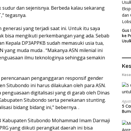
k sudur dan sejenisnya. Berbeda kalau sekarang
,” tegasnya.
nerasi yang terjadi saat ini. Untuk itu saya
Gus 
uk bisa mengikuti perkembangan yang ada. Sebab
ke P
Usul
dan Kepala DP3APPKB sudah memasuki usia tua,
Eksp
ASN yang muda muda . “Makanya ASN milenial ini
dan 
Lobs
enguasaan ilmu teknologinya sehingga semakin
Kes
Kese
k perencanaan penganggaran responsif gender
 Situbondo ini harus dilakukan oleh para ASN.
 penguasaan digitalisasi yang di garab oleh Dinas
Kabupaten Situbondo serta penekanan stunting.
Agust
5 Ca
lisasi bidang bidang ini,” bebernya. .
Bumi
KB Kabupaten Situbondo Mohammad Imam Darmaji
G yang diikuti perangkat daerah ini bisa