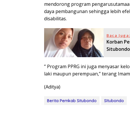
mendorong program pengarusutamaan 
daya pembangunan sehingga lebih efe
disabilitas.
Baca Juga
Korban Pe
Situbondo,
” Program PPRG ini juga menyasar kelo
laki maupun perempuan,” terang Imam
(Aditya)
Berita Pemkab Situbondo
SItubondo