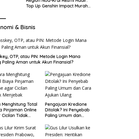
Region Nod-Krai Resmi Hadir:
Top Up Genshin Impact Murah
di VocaGame untuk Jelajah
Wilayah Baru
nomi & Bisnis
key, OTP, atau PIN: Metode Login Mana
 Paling Aman untuk Akun Finansial?
 Menghitung Total
Pengajuan Kredione
a Pinjaman Online
Ditolak? Ini Penyebab
 Cicilan Tidak
Paling Umum dan
jebak
Cara Ajukan Ulang