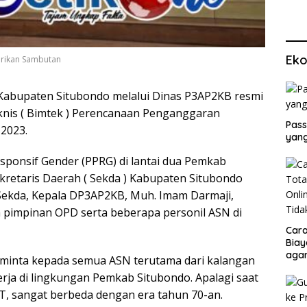
Eko
rikan Sambutan
abupaten Situbondo melalui Dinas P3AP2KB resmi
is ( Bimtek ) Perencanaan Penganggaran
Pass
 2023.
yang
ponsif Gender (PPRG) di lantai dua Pemkab
ekretaris Daerah ( Sekda ) Kabupaten Situbondo
ekda, Kepala DP3AP2KB, Muh. Imam Darmaji,
 pimpinan OPD serta beberapa personil ASN di
Cara
Biay
agar
minta kepada semua ASN terutama dari kalangan
Men
erja di lingkungan Pemkab Situbondo. Apalagi saat
 IT, sangat berbeda dengan era tahun 70-an.