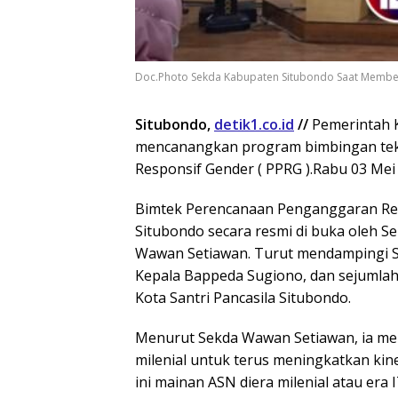
Doc.Photo Sekda Kabupaten Situbondo Saat Membe
Situbondo,
detik1.co.id
//
Pemerintah K
mencanangkan program bimbingan tekn
Responsif Gender ( PPRG ).Rabu 03 Mei
Bimtek Perencanaan Penganggaran Res
Situbondo secara resmi di buka oleh S
Wawan Setiawan. Turut mendampingi S
Kepala Bappeda Sugiono, dan sejumlah
Kota Santri Pancasila Situbondo.
Menurut Sekda Wawan Setiawan, ia me
milenial untuk terus meningkatkan kin
ini mainan ASN diera milenial atau era