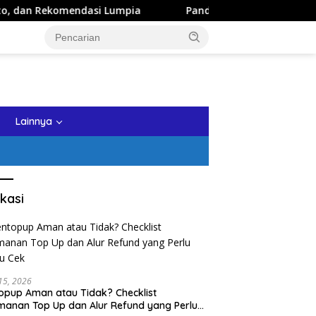
ndasi Lumpia
Panduan Wisata Keluarga ke Kota Batu: It
tutup
Lainnya
kasi
 15, 2026
opup Aman atau Tidak? Checklist
anan Top Up dan Alur Refund yang Perlu