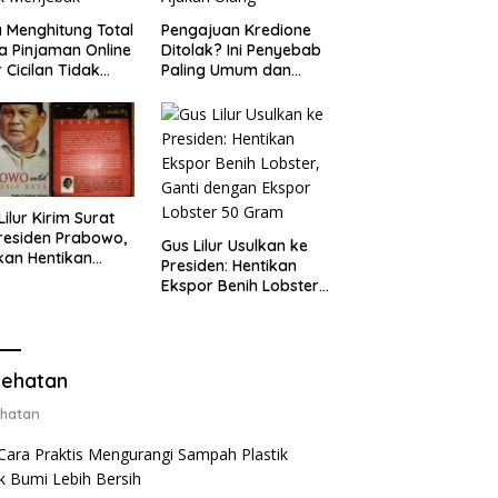
 Menghitung Total
Pengajuan Kredione
a Pinjaman Online
Ditolak? Ini Penyebab
 Cicilan Tidak
Paling Umum dan
jebak
Cara Ajukan Ulang
Lilur Kirim Surat
residen Prabowo,
Gus Lilur Usulkan ke
kan Hentikan
Presiden: Hentikan
or Benih Lobster
Ekspor Benih Lobster,
Ganti Ekspor
Ganti dengan Ekspor
ter 50 Gram
Lobster 50 Gram
ehatan
hatan