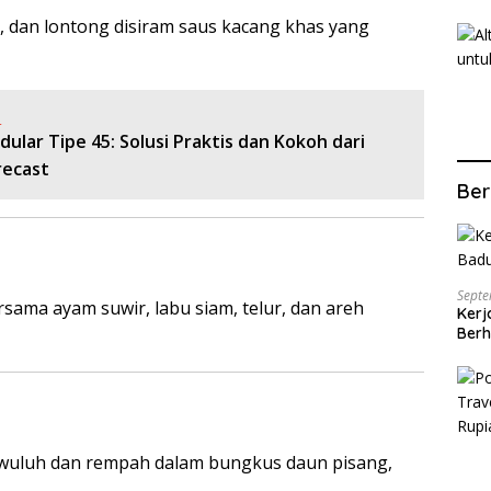
, dan lontong disiram saus kacang khas yang
:
lar Tipe 45: Solusi Praktis dan Kokoh dari
recast
Ber
Septe
rsama ayam suwir, labu siam, telur, dan areh
Kerj
Berh
wuluh dan rempah dalam bungkus daun pisang,