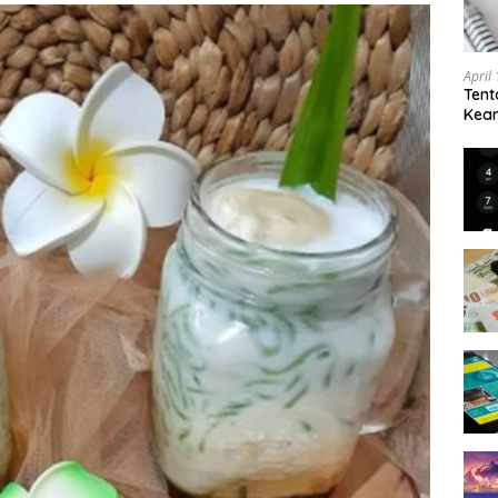
April
Tent
Keam
Kam