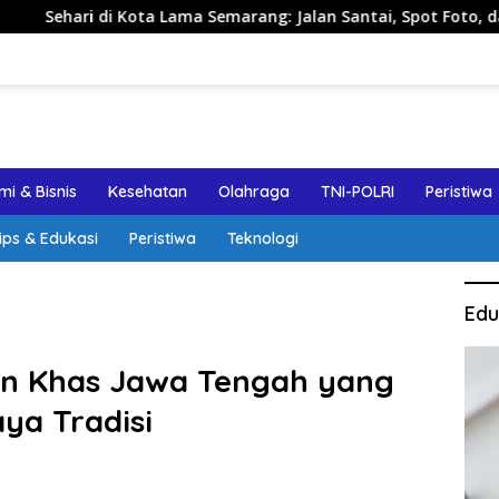
ta Lama Semarang: Jalan Santai, Spot Foto, dan Rekomendasi 
i & Bisnis
Kesehatan
Olahraga
TNI-POLRI
Peristiwa
ips & Edukasi
Peristiwa
Teknologi
Edu
n Khas Jawa Tengah yang
ya Tradisi