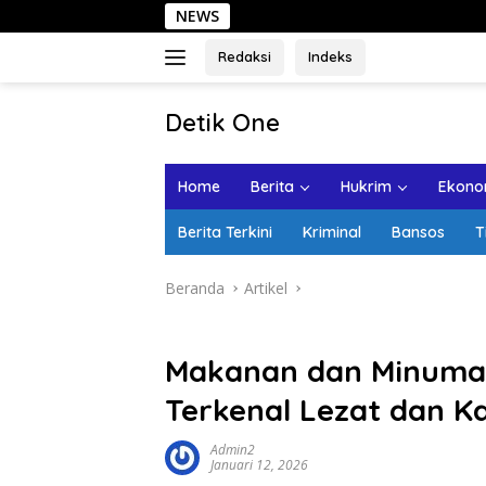
Langsung
NEWS
Sehari di Ko
ke
konten
Redaksi
Indeks
tutup
Detik One
Tajam
Ungkap
Home
Berita
Hukrim
Ekonom
Fakta
Berita Terkini
Kriminal
Bansos
T
Beranda
Artikel
Makanan dan Minuma
Terkenal Lezat dan Ka
Admin2
Januari 12, 2026