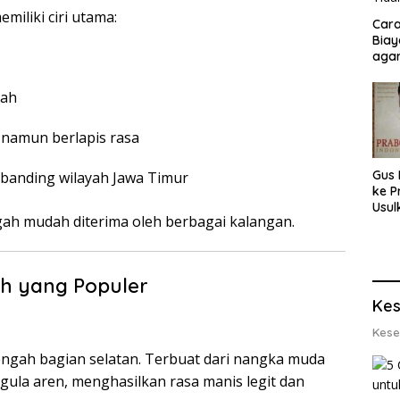
iliki ciri utama:
Cara
Biay
agar
Men
rah
namun berlapis rasa
Gus 
ibanding wilayah Jawa Timur
ke P
Usul
gah mudah diterima oleh berbagai kalangan.
Eksp
dan 
Lobs
h yang Populer
Kes
Kese
ngah bagian selatan. Terbuat dari nangka muda
ula aren, menghasilkan rasa manis legit dan