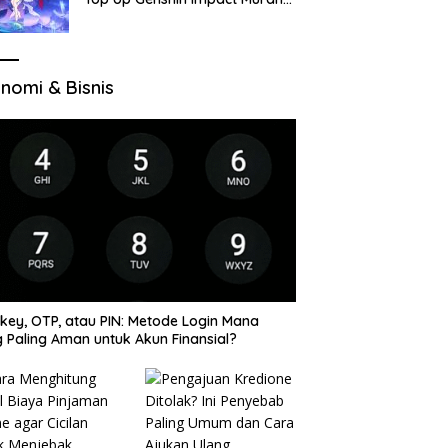
di VocaGame untuk Jelajah
Wilayah Baru
nomi & Bisnis
key, OTP, atau PIN: Metode Login Mana
 Paling Aman untuk Akun Finansial?