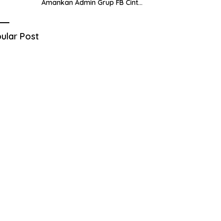
Amankan Admin Grup FB Cinta
Sedarah di Denpasar Bali
ular Post