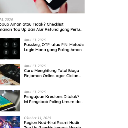
 15, 2026
opup Aman atau Tidak? Checklist
anan Top Up dan Alur Refund yang Perlu
u Cek
April 13, 2026
Passkey, OTP, atau PIN: Metode
Login Mana yang Paling Aman
untuk Akun Finansial?
April 13, 2026
Cara Menghitung Total Biaya
Pinjaman Online agar Cicilan
Tidak Menjebak
April 13, 2026
Pengajuan Kredione Ditolak?
Ini Penyebab Paling Umum dan
Cara Ajukan Ulang
Oktober 11, 2025
Region Nod-Krai Resmi Hadir:
Top Up Genshin Impact Murah