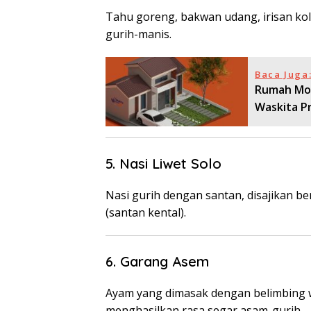
Tahu goreng, bakwan udang, irisan kol
gurih-manis.
Baca Juga
Rumah Modu
Waskita P
5. Nasi Liwet Solo
Nasi gurih dengan santan, disajikan be
(santan kental).
6. Garang Asem
Ayam yang dimasak dengan belimbing 
menghasilkan rasa segar asam-gurih.