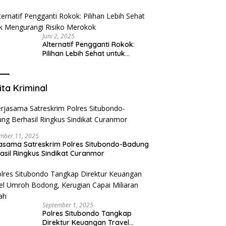
Tangerang: Klinik Gigi Modern
yang Mengerti Kebutuhanmu
Juni 2, 2025
Alternatif Pengganti Rokok:
Pilihan Lebih Sehat untuk
Mengurangi Risiko Merokok
ita Kriminal
mber 11, 2025
asama Satreskrim Polres Situbondo-Badung
asil Ringkus Sindikat Curanmor
September 1, 2025
Polres Situbondo Tangkap
Direktur Keuangan Travel