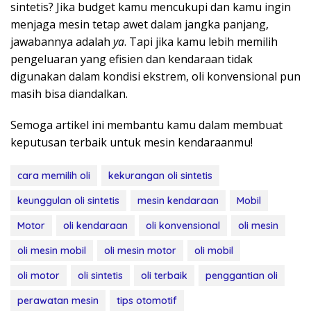
sintetis? Jika budget kamu mencukupi dan kamu ingin
menjaga mesin tetap awet dalam jangka panjang,
jawabannya adalah
ya
. Tapi jika kamu lebih memilih
pengeluaran yang efisien dan kendaraan tidak
digunakan dalam kondisi ekstrem, oli konvensional pun
masih bisa diandalkan.
Semoga artikel ini membantu kamu dalam membuat
keputusan terbaik untuk mesin kendaraanmu!
cara memilih oli
kekurangan oli sintetis
keunggulan oli sintetis
mesin kendaraan
Mobil
Motor
oli kendaraan
oli konvensional
oli mesin
oli mesin mobil
oli mesin motor
oli mobil
oli motor
oli sintetis
oli terbaik
penggantian oli
perawatan mesin
tips otomotif