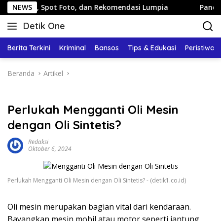
Langsung
i, Spot Foto, dan Rekomendasi Lumpia
NEWS
Panduan Wisata K
ke
Detik One
konten
Tajam
Ungkap
Berita Terkini
Kriminal
Bansos
Tips & Edukasi
Peristiwa
Fakta
Beranda
Artikel
Perlukah Mengganti Oli Mesin
dengan Oli Sintetis?
Redaksi
Oktober 6, 2024
Perlukah Mengganti Oli Mesin dengan Oli Sintetis? - (detik1.co.id)
Oli mesin merupakan bagian vital dari kendaraan.
Bayangkan mesin mobil atau motor seperti jantung