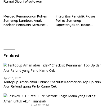
Ramai Dicari Wisatawan
Merasa Penanganan Polres
Integritas Penyidik Pidsus
Sumenep Lamban, Anak
Polres Sumenep
Korban Penipuan Bersurat ke
Dipertanyakan, Kasus
Mabes Polri
Dugaan Penipuan Oknum
LSM Tak Kunjung Ada
Kepastian
Edukasi
April 15, 2026
Tentopup Aman atau Tidak? Checklist Keamanan Top Up dan
Alur Refund yang Perlu Kamu Cek
April 13, 2026