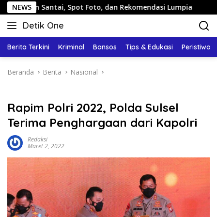
Langsung
Jalan Santai, Spot Foto, dan Rekomendasi Lumpia
NEWS
Pandu
ke
Detik One
konten
Tajam
Ungkap
Berita Terkini
Kriminal
Bansos
Tips & Edukasi
Peristiwa
Fakta
Beranda
Berita
Nasional
Rapim Polri 2022, Polda Sulsel
Terima Penghargaan dari Kapolri
Redaksi
Maret 2, 2022