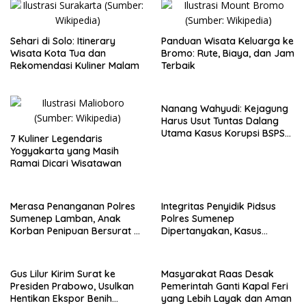
Sehari di Solo: Itinerary
Panduan Wisata Keluarga ke
Wisata Kota Tua dan
Bromo: Rute, Biaya, dan Jam
Rekomendasi Kuliner Malam
Terbaik
Nanang Wahyudi: Kejagung
Harus Usut Tuntas Dalang
Utama Kasus Korupsi BSPS
7 Kuliner Legendaris
Sumenep
Yogyakarta yang Masih
Ramai Dicari Wisatawan
Merasa Penanganan Polres
Integritas Penyidik Pidsus
Sumenep Lamban, Anak
Polres Sumenep
Korban Penipuan Bersurat ke
Dipertanyakan, Kasus
Mabes Polri
Dugaan Penipuan Oknum
LSM Tak Kunjung Ada
Kepastian
Gus Lilur Kirim Surat ke
Masyarakat Raas Desak
Presiden Prabowo, Usulkan
Pemerintah Ganti Kapal Feri
Hentikan Ekspor Benih
yang Lebih Layak dan Aman