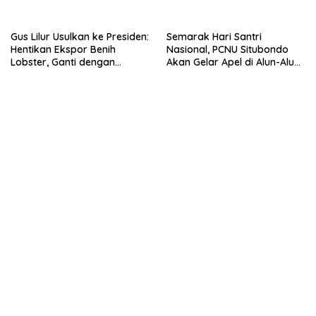
Lobster dan Ganti Ekspor
Lobster 50 Gram
Gus Lilur Usulkan ke Presiden:
Semarak Hari Santri
Hentikan Ekspor Benih
Nasional, PCNU Situbondo
Lobster, Ganti dengan
Akan Gelar Apel di Alun-Alun
Ekspor Lobster 50 Gram
Besuki