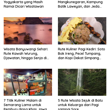
Yogyakarta yang Masih
Mangkunegaran, Kampung
Ramai Dicari Wisatawan
Batik Laweyan, dan Jeda
Timlo-Selat Solo
Wisata Banyuwangi Sehari:
Rute Kuliner Pagi Kediri: Soto
Rute Kawah Wurung,
Bok Ireng, Pecel Tumpang,
Djawatan, hingga Senja di
dan Kopi Dekat Simpang
Pulau Merah
Lima Gumul
7 Titik Kuliner Malam di
5 Rute Wisata Sejuk di Batu
Semarang Lama untuk
untuk Keluarga dari Pagi
Pemburu Rasa Khas Jawa
sampai Sore