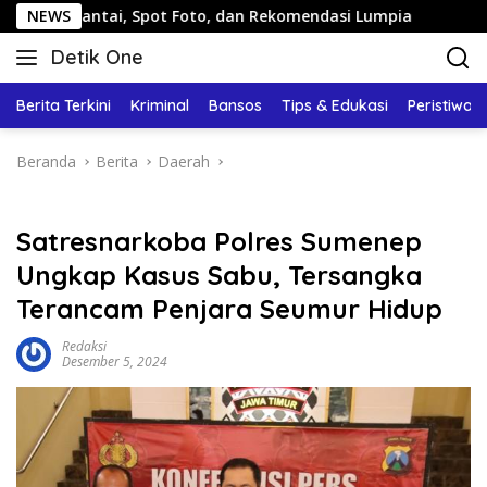
Langsung
ai, Spot Foto, dan Rekomendasi Lumpia
NEWS
Panduan Wisata
ke
Detik One
konten
Tajam
Ungkap
Berita Terkini
Kriminal
Bansos
Tips & Edukasi
Peristiwa
Fakta
Beranda
Berita
Daerah
Satresnarkoba Polres Sumenep
Ungkap Kasus Sabu, Tersangka
Terancam Penjara Seumur Hidup
Redaksi
Desember 5, 2024