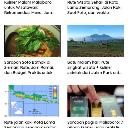
Kuliner Malam Malioboro
Rute Wisata Sehari di Kota
untuk Wisatawan:
Lama Semarang: Jalan Kaki,
Rekomendasi Menu, Jam
Spot Foto, dan Waktu
Buka, dan Strategi Antiribet
Terbaik
Sarapan Soto Bathok di
Batu malam hari: rute
Sleman: Rute, Jam Ramai,
singkat wisata + kuliner
dan Budget Praktis untuk
setelah dari Jatim Park untuk
Keluarga
keluarga
Rute jalan kaki Kota Lama
Sarapan pagi di Malioboro: 7
Semarang seharian: urutan
pilihan kuliner yang realistis