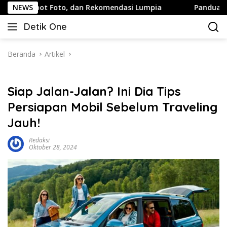
Langsung
 Foto, dan Rekomendasi Lumpia
NEWS
Panduan Wisata Keluarga
ke
Detik One
konten
Tajam
Ungkap
Fakta
Beranda
Artikel
Siap Jalan-Jalan? Ini Dia Tips
Persiapan Mobil Sebelum Traveling
Jauh!
Redaksi
Oktober 28, 2024