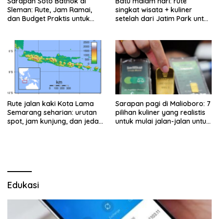
Sarapan Soto Bathok di
Batu malam hari: rute
Sleman: Rute, Jam Ramai,
singkat wisata + kuliner
dan Budget Praktis untuk
setelah dari Jatim Park untuk
Keluarga
keluarga
Rute jalan kaki Kota Lama
Sarapan pagi di Malioboro: 7
Semarang seharian: urutan
pilihan kuliner yang realistis
spot, jam kunjung, dan jeda
untuk mulai jalan-jalan untuk
makan untuk keluarga
keluarga
Edukasi