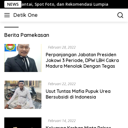
Langsung
an Santai, Spot Foto, dan Rekomendasi Lumpia
NEWS
Panduan
ke
Detik One
konten
Tajam
Ungkap
Fakta
Berita Pamekasan
Februari 28, 2022
Perpanjangan Jabatan Presiden
Jokowi 3 Periode, DPW LBH Cakra
Madura Menolak Dengan Tegas
Februari 22, 2022
Usut Tuntas Mafia Pupuk Urea
Bersubsidi di Indonesia
Februari 14, 2022
Keluarga Korban Minta Polres