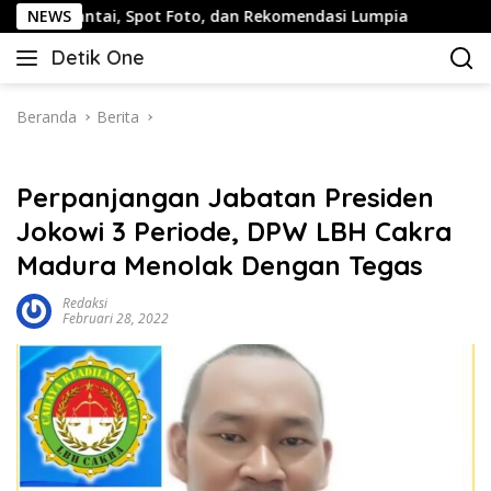
Langsung
i, Spot Foto, dan Rekomendasi Lumpia
NEWS
Panduan Wisata 
ke
Detik One
konten
Tajam
Ungkap
Fakta
Beranda
Berita
Perpanjangan Jabatan Presiden
Jokowi 3 Periode, DPW LBH Cakra
Madura Menolak Dengan Tegas
Redaksi
Februari 28, 2022