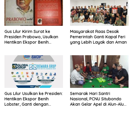
Gus Lilur Kirim Surat ke
Masyarakat Raas Desak
Presiden Prabowo, Usulkan
Pemerintah Ganti Kapal Feri
Hentikan Ekspor Benih
yang Lebih Layak dan Aman
Lobster dan Ganti Ekspor
Lobster 50 Gram
Gus Lilur Usulkan ke Presiden:
Semarak Hari Santri
Hentikan Ekspor Benih
Nasional, PCNU Situbondo
Lobster, Ganti dengan
Akan Gelar Apel di Alun-Alun
Ekspor Lobster 50 Gram
Besuki