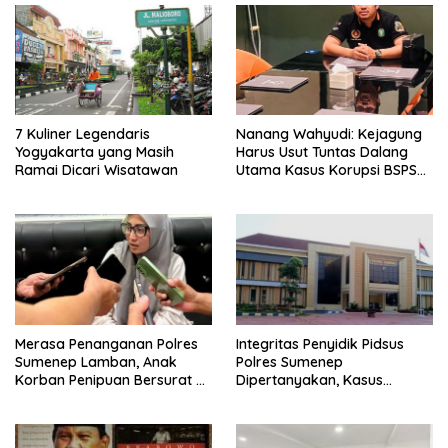
7 Kuliner Legendaris
Nanang Wahyudi: Kejagung
Yogyakarta yang Masih
Harus Usut Tuntas Dalang
Ramai Dicari Wisatawan
Utama Kasus Korupsi BSPS
Sumenep
Merasa Penanganan Polres
Integritas Penyidik Pidsus
Sumenep Lamban, Anak
Polres Sumenep
Korban Penipuan Bersurat ke
Dipertanyakan, Kasus
Mabes Polri
Dugaan Penipuan Oknum
LSM Tak Kunjung Ada
Kepastian