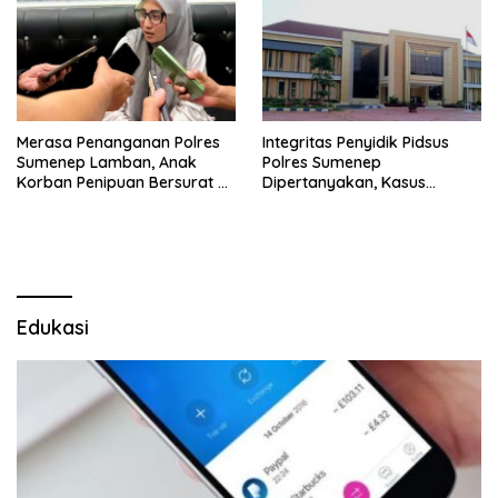
Merasa Penanganan Polres
Integritas Penyidik Pidsus
Sumenep Lamban, Anak
Polres Sumenep
Korban Penipuan Bersurat ke
Dipertanyakan, Kasus
Mabes Polri
Dugaan Penipuan Oknum
LSM Tak Kunjung Ada
Kepastian
Edukasi