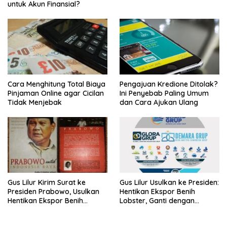
untuk Akun Finansial?
Cara Menghitung Total Biaya
Pengajuan Kredione Ditolak?
Pinjaman Online agar Cicilan
Ini Penyebab Paling Umum
Tidak Menjebak
dan Cara Ajukan Ulang
Gus Lilur Kirim Surat ke
Gus Lilur Usulkan ke Presiden:
Presiden Prabowo, Usulkan
Hentikan Ekspor Benih
Hentikan Ekspor Benih
Lobster, Ganti dengan
Lobster dan Ganti Ekspor
Ekspor Lobster 50 Gram
Lobster 50 Gram