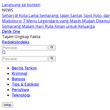
Langsung ke konten
NEWS
Sehari di Kota Lama Semarang: Jalan Santai, Spot Foto, 
Malioboro: 7 Menu Legendaris yang Masih Mudah Ditem
Semarang Malam Hari: Rute Aman untuk Keluarga
Detik One
Tajam Ungkap Fakta
Redaksi
Indeks
Berita Terkini
Kriminal
Bansos
Tips & Edukasi
Peristiwa
Teknologi
tutup