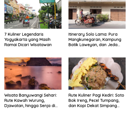
7 Kuliner Legendaris
Itinerary Solo Lama: Pura
Yogyakarta yang Masih
Mangkunegaran, Kampung
Ramai Dicari Wisatawan
Batik Laweyan, dan Jeda
Timlo-Selat Solo
Wisata Banyuwangi Sehari:
Rute Kuliner Pagi Kediri: Soto
Rute Kawah Wurung,
Bok Ireng, Pecel Tumpang,
Djawatan, hingga Senja di
dan Kopi Dekat Simpang
Pulau Merah
Lima Gumul