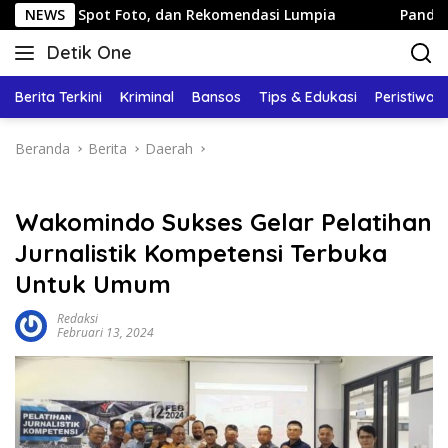
Langsung
t Foto, dan Rekomendasi Lumpia
NEWS
Panduan Wisata Keluarg
ke
Detik One
konten
Tajam
Ungkap
Berita Terkini
Kriminal
Bansos
Tips & Edukasi
Peristiwa
Fakta
Beranda
Berita
Daerah
Wakomindo Sukses Gelar Pelatihan
Jurnalistik Kompetensi Terbuka
Untuk Umum
Redaksi
Februari 13, 2024