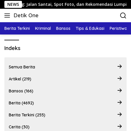
Langsung
emarang: Jalan Santai, Spot Foto, dan Rekomendasi Lumpia
NEWS
ke
Detik One
konten
Tajam
Ungkap
Berita Terkini
Kriminal
Bansos
Tips & Edukasi
Peristiwa
Fakta
Indeks
Semua Berita
Artikel (219)
Bansos (166)
Berita (4692)
Berita Terkini (255)
Cerita (30)