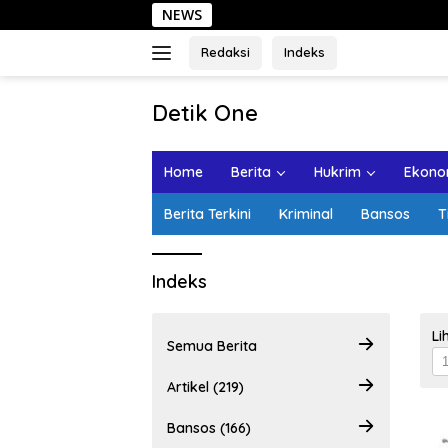
Langsung
NEWS
ke
konten
Redaksi
Indeks
tutup
Detik One
Tajam
Ungkap
Home
Berita
Hukrim
Ekonom
Fakta
Berita Terkini
Kriminal
Bansos
T
Indeks
Li
Semua Berita
Artikel (219)
Bansos (166)