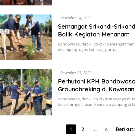
Desember 24, 2023
Semangat Srikandi-Srikandi
Balik Kegiatan Menanam
Bondowoso, detik1.co.id // Semangat m
disamping tugas lain bagi para…
Desember 23, 2023
Perhutani KPH Bondowoso
Groundbreking di Kawasan
Bondowoso, detik1.co.id //Datangnya mu
berakhirnya musim kemarau panjang di t
ginasi
1
2
…
4
Berikut