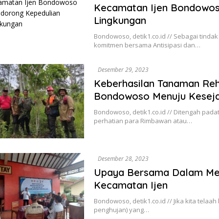
Kecamatan Ijen Bondowos
Lingkungan
Bondowoso, detik1.co.id // Sebagai tinda
komitmen bersama Antisipasi dan…
Desember 29, 2023
Keberhasilan Tanaman Reha
Bondowoso Menuju Keseja
Bondowoso, detik1.co.id // Ditengah pad
perhatian para Rimbawan atau…
Desember 28, 2023
Upaya Bersama Dalam Men
Kecamatan Ijen
Bondowoso, detik1.co.id // Jika kita tela
penghujan) yang…