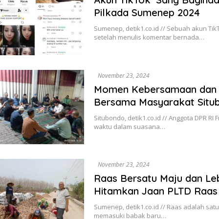
Pilkada Sumenep 2024
Sumenep, detik1.co.id // Sebuah akun Ti
setelah menulis komentar bernada…
November 23, 2024
Momen Kebersamaan dan B
Bersama Masyarakat Situ
Situbondo, detik1.co.id // Anggota DPR RI
waktu dalam suasana…
November 23, 2024
Raas Bersatu Maju dan Leb
Hitamkan Jaan PLTD Raas
Sumenep, detik1.co.id // Raas adalah sat
memasuki babak baru…