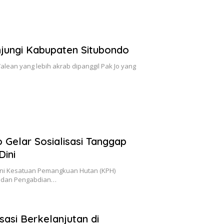
jungi Kabupaten Situbondo
Walean yang lebih akrab dipanggil Pak Jo yang
 Gelar Sosialisasi Tanggap
Dini
utani Kesatuan Pemangkuan Hutan (KPH)
n dan Pengabdian…
asi Berkelanjutan di