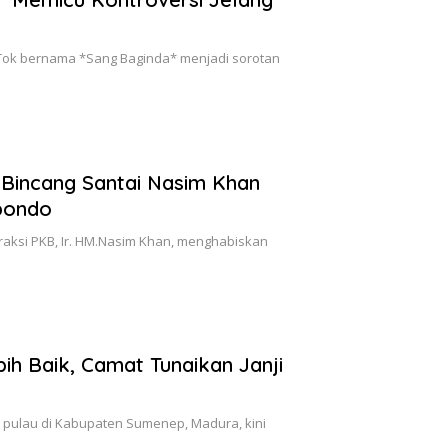
kTok bernama *Sang Baginda* menjadi sorotan
incang Santai Nasim Khan
bondo
 Fraksi PKB, Ir. HM.Nasim Khan, menghabiskan
ih Baik, Camat Tunaikan Janji
u pulau di Kabupaten Sumenep, Madura, kini