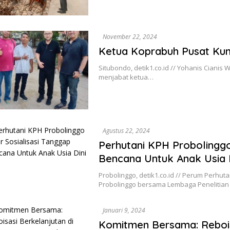
November 22, 2024
Ketua Koprabuh Pusat Kun
Situbondo, detik1.co.id // Yohanis Cianis 
menjabat ketua…
Agustus 22, 2024
Perhutani KPH Probolinggo
Bencana Untuk Anak Usia 
Probolinggo, detik1.co.id // Perum Perh
Probolinggo bersama Lembaga Penelitia
Januari 9, 2024
Komitmen Bersama: Rebois