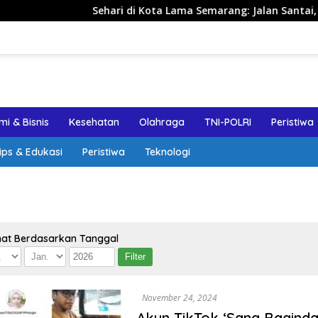
Sehari di Kota Lama Semarang: Jalan Santai, Spot Fo
i & Bisnis
Kesehatan
Olahraga
TNI-POLRI
Peristiwa
ips & Edukasi
Peristiwa
Teknologi
hat Berdasarkan Tanggal
November 24, 2024
Akun TikTok ‘Sang Baginda