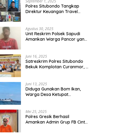
September 1, 2025
Polres Situbondo Tangkap
Direktur Keuangan Travel
Umroh Bodong, Kerugian
Capai Miliaran Rupiah
Agustus 30, 2025
Unit Reskrim Polsek Sapudi
Amankan Warga Pancor yang
Diduga Miliki Sabu
Juni 16, 2025
Satreskrim Polres Situbondo
Bekuk Komplotan Curanmor, 9
Tersangka Berhasil Diringkus
Juni 13, 2025
Diduga Gunakan Bom Ikan,
Warga Desa Ketupat
Kecamatan Raas Terancam
Pidana
Mei 25, 2025
Polres Gresik Berhasil
Amankan Admin Grup FB Cinta
Sedarah di Denpasar Bali