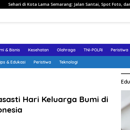
ma Semarang: Jalan Santai, Spot Foto, dan Rekomendasi Lumpi
i & Bisnis
Kesehatan
Olahraga
TNI-POLRI
Peristiwa
ips & Edukasi
Peristiwa
Teknologi
Edu
asti Hari Keluarga Bumi di
onesia