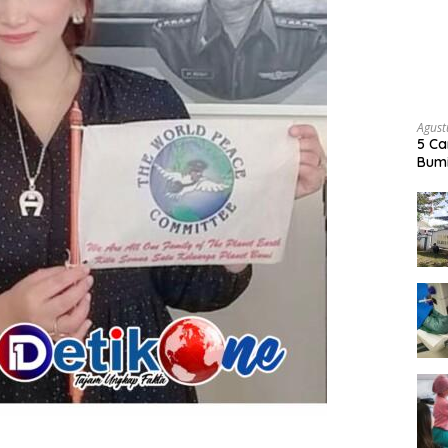
Agust
5 Ca
Bumi