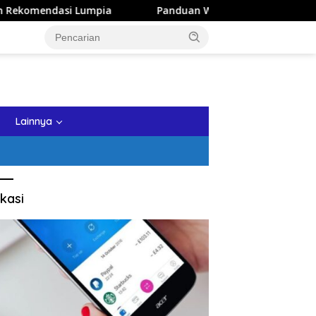
a
Panduan Wisata Keluarga ke Kota Batu: Itinerary Seha
tutup
Lainnya
kasi