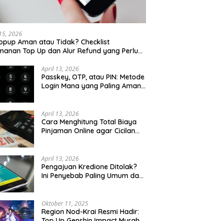
 15, 2026
opup Aman atau Tidak? Checklist
anan Top Up dan Alur Refund yang Perlu
u Cek
April 13, 2026
Passkey, OTP, atau PIN: Metode
Login Mana yang Paling Aman
untuk Akun Finansial?
April 13, 2026
Cara Menghitung Total Biaya
Pinjaman Online agar Cicilan
Tidak Menjebak
April 13, 2026
Pengajuan Kredione Ditolak?
Ini Penyebab Paling Umum dan
Cara Ajukan Ulang
Oktober 11, 2025
Region Nod-Krai Resmi Hadir:
Top Up Genshin Impact Murah