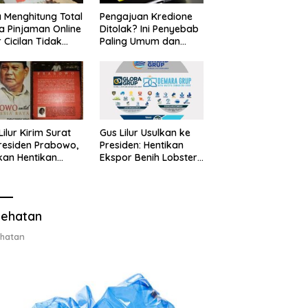
 Menghitung Total
Pengajuan Kredione
a Pinjaman Online
Ditolak? Ini Penyebab
 Cicilan Tidak
Paling Umum dan
jebak
Cara Ajukan Ulang
Lilur Kirim Surat
Gus Lilur Usulkan ke
residen Prabowo,
Presiden: Hentikan
kan Hentikan
Ekspor Benih Lobster,
or Benih Lobster
Ganti dengan Ekspor
Ganti Ekspor
Lobster 50 Gram
ter 50 Gram
ehatan
hatan