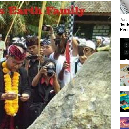
April
Tent
Keam
Kam