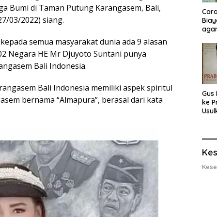
ga Bumi di Taman Putung Karangasem, Bali,
Cara
27/03/2022) siang.
Biay
agar
Men
kepada semua masyarakat dunia ada 9 alasan
202 Negara HE Mr Djuyoto Suntani punya
angasem Bali Indonesia.
angasem Bali Indonesia memiliki aspek spiritul
Gus 
asem bernama “Almapura”, berasal dari kata
ke P
Usul
Eksp
dan 
Lobs
Kes
Kese