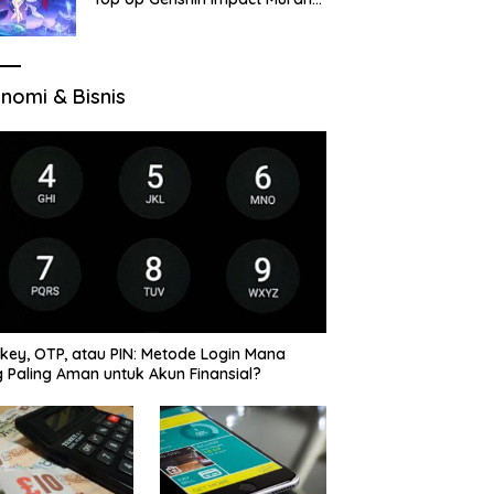
di VocaGame untuk Jelajah
Wilayah Baru
nomi & Bisnis
key, OTP, atau PIN: Metode Login Mana
 Paling Aman untuk Akun Finansial?