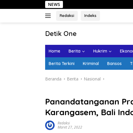
Langsung
NEWS
Sehari di Kota La
ke
konten
Redaksi
Indeks
tutup
Detik One
Tajam
Ungkap
Home
Berita
Hukrim
Ekonom
Fakta
Berita Terkini
Kriminal
Bansos
T
Beranda
Berita
Nasional
Panandatanganan Pras
Karangasem, Bali Ind
Redaksi
Maret 27, 2022