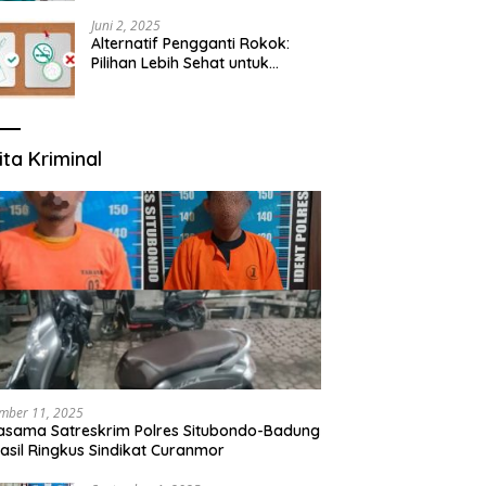
yang Mengerti Kebutuhanmu
Juni 2, 2025
Alternatif Pengganti Rokok:
Pilihan Lebih Sehat untuk
Mengurangi Risiko Merokok
ita Kriminal
mber 11, 2025
asama Satreskrim Polres Situbondo-Badung
asil Ringkus Sindikat Curanmor