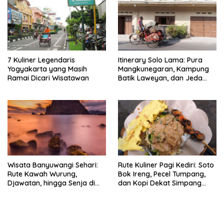
7 Kuliner Legendaris
Itinerary Solo Lama: Pura
Yogyakarta yang Masih
Mangkunegaran, Kampung
Ramai Dicari Wisatawan
Batik Laweyan, dan Jeda
Timlo-Selat Solo
Wisata Banyuwangi Sehari:
Rute Kuliner Pagi Kediri: Soto
Rute Kawah Wurung,
Bok Ireng, Pecel Tumpang,
Djawatan, hingga Senja di
dan Kopi Dekat Simpang
Pulau Merah
Lima Gumul