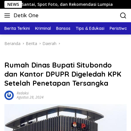
Langsung
tai, Spot Foto, dan Rekomendasi Lumpia
NEWS
Panduan Wisat
ke
Detik One
konten
Tajam
Ungkap
Berita Terkini
Kriminal
Bansos
Tips & Edukasi
Peristiwa
Fakta
Beranda
Berita
Daerah
Rumah Dinas Bupati Situbondo
dan Kantor DPUPR Digeledah KPK
Setelah Penetapan Tersangka
Redaksi
Agustus 28, 2024