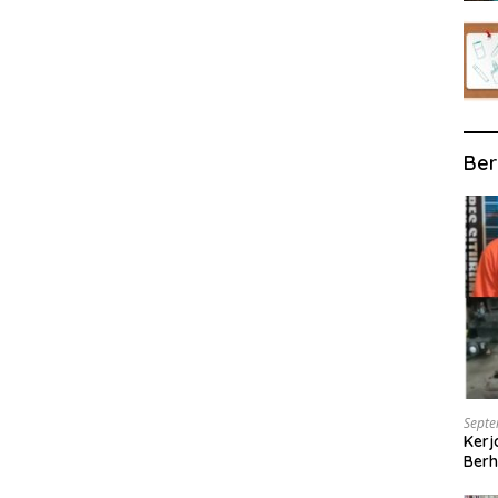
Ber
Septe
Kerj
Berh