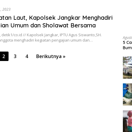
1, 2023
tan Laut, Kapolsek Jangkar Menghadiri
jian Umum dan Sholawat Bersama
 detik1/co.id // Kapolsek Jangkar, IPTU Agus Siswanto,SH.
Agust
nggota menghadiri kegiatan pengajian umum dan…
5 Ca
Bumi
2
3
4
Berikutnya »