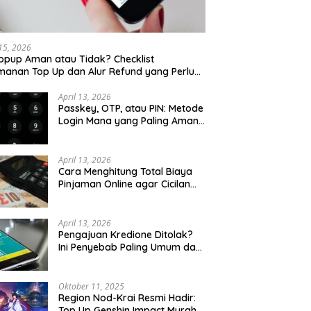
 15, 2026
opup Aman atau Tidak? Checklist
anan Top Up dan Alur Refund yang Perlu
u Cek
April 13, 2026
Passkey, OTP, atau PIN: Metode
Login Mana yang Paling Aman
untuk Akun Finansial?
April 13, 2026
Cara Menghitung Total Biaya
Pinjaman Online agar Cicilan
Tidak Menjebak
April 13, 2026
Pengajuan Kredione Ditolak?
Ini Penyebab Paling Umum dan
Cara Ajukan Ulang
Oktober 11, 2025
Region Nod-Krai Resmi Hadir:
Top Up Genshin Impact Murah