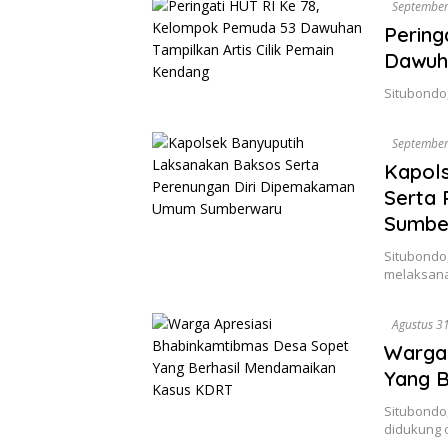
September
Pering
Dawuha
Situbondo,
September
Kapol
Serta
Sumbe
Situbondo,
melaksana
Agustus 3
Warga 
Yang 
Situbondo,
didukung 