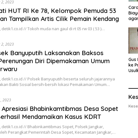
 2, 2023
Cara
ati HUT RI Ke 78, Kelompok Pemuda 53
Biay
n Tampilkan Artis Cilik Pemain Kendang
agar
Men
 detik1.co.id // Tokoh muda nan gaul di rt 05 rw 03 ( 53 )…
 2, 2023
sek Banyuputih Laksanakan Baksos
Gus 
 Perenungan Diri Dipemakaman Umum
ke P
rwaru
Usul
Eksp
 detik1.co.id // Polsek Banyuputih beserta seluruh jajarannya
dan 
kan Bakti Sosial bersih-bersih lokasi Pemakaman Umum…
Lobs
Kes
1, 2023
Kese
Apresiasi Bhabinkamtibmas Desa Sopet
Berhasil Mendamaikan Kasus KDRT
 detik1.co.id // Bhabinkamtibmas Sopet, Polsek Jangkar,
oleh Perangkat Pemerintah Desa Sopet, Kecamatan Jangkar,…