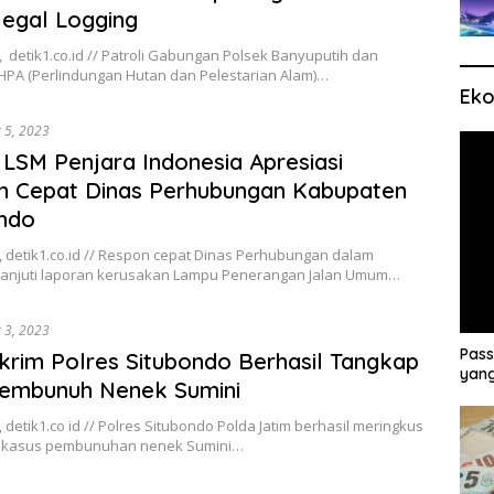
legal Logging
 detik1.co.id // Patroli Gabungan Polsek Banyuputih dan
HPA (Perlindungan Hutan dan Pelestarian Alam)…
Eko
 5, 2023
 LSM Penjara Indonesia Apresiasi
n Cepat Dinas Perhubungan Kabupaten
ndo
 detik1.co.id // Respon cepat Dinas Perhubungan dalam
anjuti laporan kerusakan Lampu Penerangan Jalan Umum…
 3, 2023
Pass
krim Polres Situbondo Berhasil Tangkap
yang
embunuh Nenek Sumini
 detik1.co id // Polres Situbondo Polda Jatim berhasil meringkus
 kasus pembunuhan nenek Sumini…