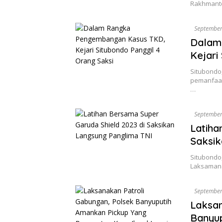
Rakhmanto,
September
Dalam
Kejari
Situbondo
pemanfaat
…
September
Latiha
Saksik
Situbondo,
Laksamana 
September
Laksan
Banyu