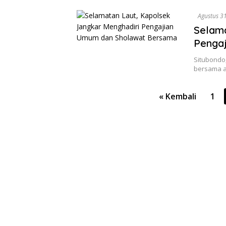
Agustus 3
Selama
Penga
Situbondo,
bersama a
Paginasi
« Kembali
1
pos