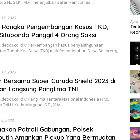
 S.H., S.I.K., M.H. melanjutkan safari kamtibmas…
 15, 2023
April
 Rangka Pengembangan Kasus TKD,
Tent
Keam
 Situbondo Panggil 4 Orang Saksi
Kam
, detik1.co.id // Perkembangan kasus penyalahgunaan
an Tanah Kas Desa (TKD) milik Pemerintahan Desa Seletreng,
 10, 2023
n Bersama Super Garuda Shield 2023 di
an Langsung Panglima TNI
 detik1.co.id // Panglima Tentara Nasional Indonesia (TNI),
TNI H. Yudo Margono, S.E., M.M.,…
 9, 2023
akan Patroli Gabungan, Polsek
putih Amankan Pickup Yang Bermuatan