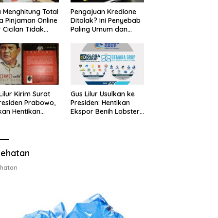
 Menghitung Total
Pengajuan Kredione
a Pinjaman Online
Ditolak? Ini Penyebab
 Cicilan Tidak
Paling Umum dan
jebak
Cara Ajukan Ulang
Lilur Kirim Surat
Gus Lilur Usulkan ke
residen Prabowo,
Presiden: Hentikan
kan Hentikan
Ekspor Benih Lobster,
or Benih Lobster
Ganti dengan Ekspor
Ganti Ekspor
Lobster 50 Gram
ter 50 Gram
ehatan
hatan