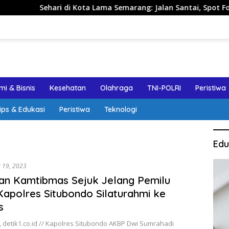
ehari di Kota Lama Semarang: Jalan Santai, Spot Foto, dan Re
i & Bisnis
Kesehatan
Olahraga
TNI-POLRI
Peristiwa
ips & Edukasi
Peristiwa
Teknologi
Edu
 19, 2023
an Kamtibmas Sejuk Jelang Pemilu
Kapolres Situbondo Silaturahmi ke
s
 detik1.co.id // Kapolres Situbondo AKBP Dwi Sumrahadi