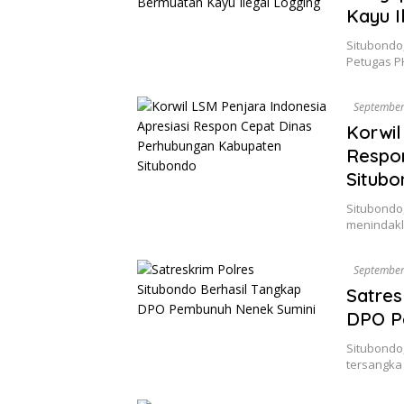
Kayu I
Situbondo,
Petugas P
September
Korwil
Respo
Situbo
Situbondo,
menindakl
September
Satres
DPO P
Situbondo,
tersangka