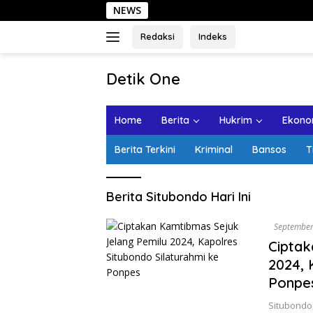
Langsung
NEWS
S
ke
konten
Redaksi
Indeks
tutup
Detik One
Tajam
Ungkap
Home
Berita
Hukrim
Ekonom
Fakta
Berita Terkini
Kriminal
Bansos
T
Berita Situbondo Hari Ini
September
Ciptak
2024, 
Ponpe
Situbondo,