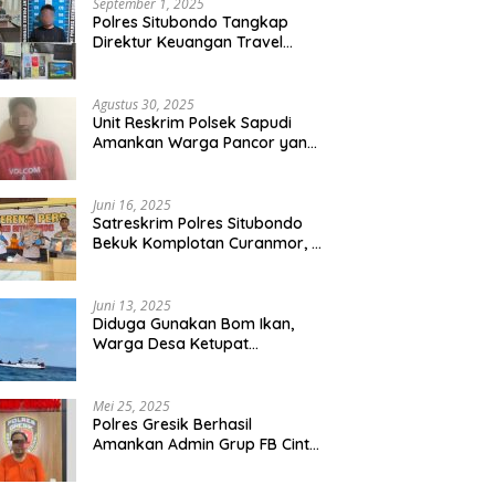
September 1, 2025
Polres Situbondo Tangkap
Direktur Keuangan Travel
Umroh Bodong, Kerugian
Capai Miliaran Rupiah
Agustus 30, 2025
Unit Reskrim Polsek Sapudi
Amankan Warga Pancor yang
Diduga Miliki Sabu
Juni 16, 2025
Satreskrim Polres Situbondo
Bekuk Komplotan Curanmor, 9
Tersangka Berhasil Diringkus
Juni 13, 2025
Diduga Gunakan Bom Ikan,
Warga Desa Ketupat
Kecamatan Raas Terancam
Pidana
Mei 25, 2025
Polres Gresik Berhasil
Amankan Admin Grup FB Cinta
Sedarah di Denpasar Bali