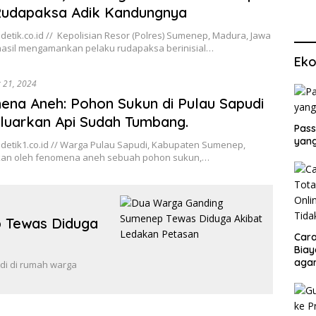
Rudapaksa Adik Kandungnya
etik.co.id // Kepolisian Resor (Polres) Sumenep, Madura, Jawa
hasil mengamankan pelaku rudapaksa berinisial…
Eko
 21, 2024
na Aneh: Pohon Sukun di Pulau Sapudi
uarkan Api Sudah Tumbang.
Pass
yang
detik1.co.id // Warga Pulau Sapudi, Kabupaten Sumenep,
an oleh fenomena aneh sebuah pohon sukun,…
 Tewas Diduga
Cara
Biay
agar
adi di rumah warga
Men