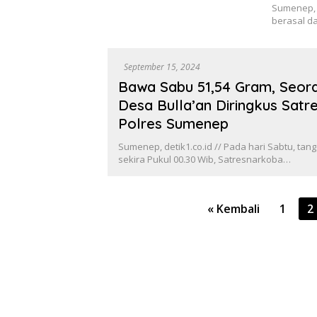
Sumenep, d
berasal d
September 15, 2024
Bawa Sabu 51,54 Gram, Seora
Desa Bulla’an Diringkus Sat
Polres Sumenep
Sumenep, detik1.co.id // Pada hari Sabtu, tan
sekira Pukul 00.30 Wib, Satresnarkoba…
Paginasi
« Kembali
1
2
pos