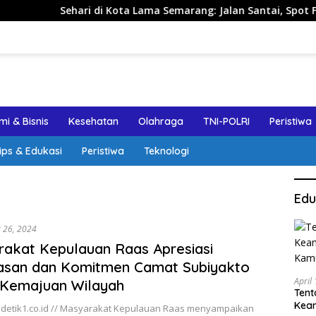
Sehari di Kota Lama Semarang: Jalan Santai, Spot Foto, dan
i & Bisnis
Kesehatan
Olahraga
TNI-POLRI
Peristiwa
ips & Edukasi
Peristiwa
Teknologi
Edu
 26, 2024
akat Kepulauan Raas Apresiasi
asan dan Komitmen Camat Subiyakto
April
 Kemajuan Wilayah
Tent
Keam
detik1.co.id // Masyarakat Kepulauan Raas menyampaikan