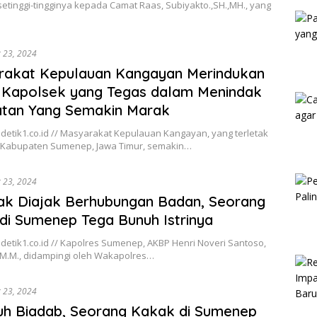
Kam
setinggi-tingginya kepada Camat Raas, Subiyakto.,SH.,MH., yang
 23, 2024
rakat Kepulauan Kangayan Merindukan
 Kapolsek yang Tegas dalam Menindak
atan Yang Semakin Marak
detik1.co.id // Masyarakat Kepulauan Kangayan, yang terletak
h Kabupaten Sumenep, Jawa Timur, semakin…
 23, 2024
ak Diajak Berhubungan Badan, Seorang
di Sumenep Tega Bunuh Istrinya
etik1.co.id // Kapolres Sumenep, AKBP Henri Noveri Santoso,
K., M.M., didampingi oleh Wakapolres…
 23, 2024
h Biadab, Seorang Kakak di Sumenep