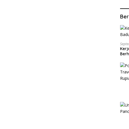
Ber
Septe
Kerj
Berh