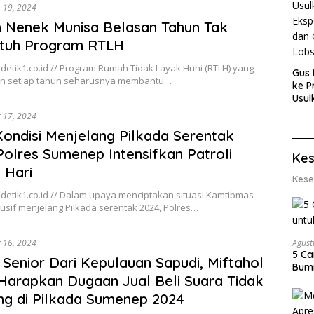
 19, 2024
 Nenek Munisa Belasan Tahun Tak
ntuh Program RTLH
etik1.co.id // Program Rumah Tidak Layak Huni (RTLH) yang
Gus 
an setiap tahun seharusnya membantu…
ke P
Usul
Eksp
 17, 2024
dan 
Kondisi Menjelang Pilkada Serentak
Lobs
Polres Sumenep Intensifkan Patroli
Kes
 Hari
Kese
detik1.co.id // Dalam upaya menciptakan situasi Kamtibmas
usif menjelang Pilkada serentak 2024, Polres…
 16, 2024
Agust
5 Ca
s Senior Dari Kepulauan Sapudi, Miftahol
Bumi
, Harapkan Dugaan Jual Beli Suara Tidak
ng di Pilkada Sumenep 2024