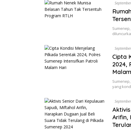
September
Rumah
Terse
Sumenep, d
diluncurk
September
Cipta 
2024, 
Malam
Sumenep, 
yang kond
September
Aktivi
Arifin
Terula