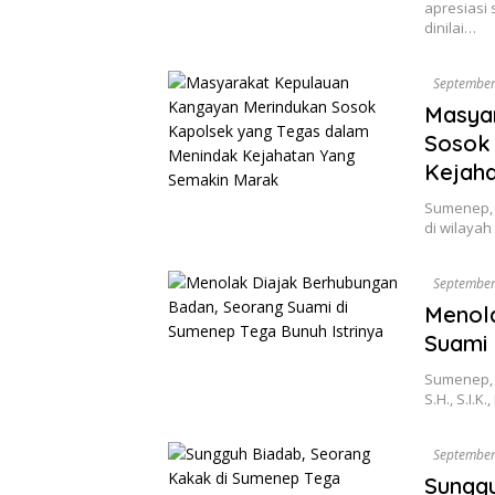
apresiasi 
dinilai…
September
Masya
Sosok
Kejah
Sumenep, 
di wilaya
September
Menol
Suami 
Sumenep, d
S.H., S.I.
September
Sunggu