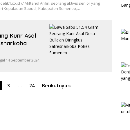
etik1.co.id // Miftahol Arifin, seorang aktivis senior yang
ari Kepulauan Sapudi, Kabupaten Sumenep,…
ng Kurir Asal
resnarkoba
ggal 14 September 2024,
3
…
24
Berikutnya »