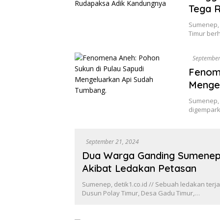
Tega 
Sumenep, d
Timur ber
September
Fenome
Mengel
Sumenep, 
digempark
September 21, 2024
Dua Warga Ganding Sumenep
Akibat Ledakan Petasan
Sumenep, detik1.co.id // Sebuah ledakan terj
Dusun Polay Timur, Desa Gadu Timur,…