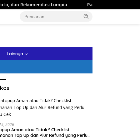
 Rekomendasi Lumpia
Panduan Wisata Keluarga ke Kota Ba
tutup
Lainnya
kasi
 15, 2026
opup Aman atau Tidak? Checklist
anan Top Up dan Alur Refund yang Perlu