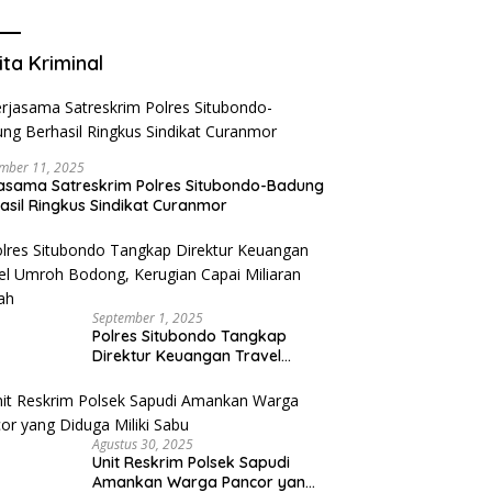
Mengurangi Risiko Merokok
ita Kriminal
mber 11, 2025
asama Satreskrim Polres Situbondo-Badung
asil Ringkus Sindikat Curanmor
September 1, 2025
Polres Situbondo Tangkap
Direktur Keuangan Travel
Umroh Bodong, Kerugian
Capai Miliaran Rupiah
Agustus 30, 2025
Unit Reskrim Polsek Sapudi
Amankan Warga Pancor yang