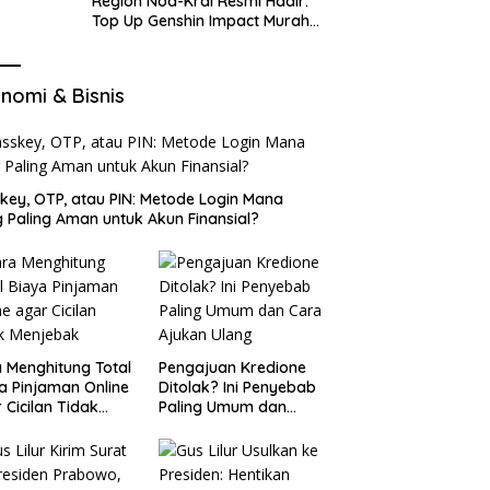
Region Nod-Krai Resmi Hadir:
Top Up Genshin Impact Murah
di VocaGame untuk Jelajah
Wilayah Baru
nomi & Bisnis
key, OTP, atau PIN: Metode Login Mana
 Paling Aman untuk Akun Finansial?
 Menghitung Total
Pengajuan Kredione
a Pinjaman Online
Ditolak? Ini Penyebab
 Cicilan Tidak
Paling Umum dan
jebak
Cara Ajukan Ulang