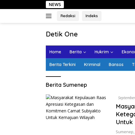
Langsung
NEWS
ke
konten
Redaksi
Indeks
tutup
Detik One
Tajam
Ungkap
Home
Berita
Hukrim
Ekonom
Fakta
Berita Terkini
Kriminal
Bansos
T
Berita Sumenep
September
Masyar
Keteg
Untuk
Sumenep, 