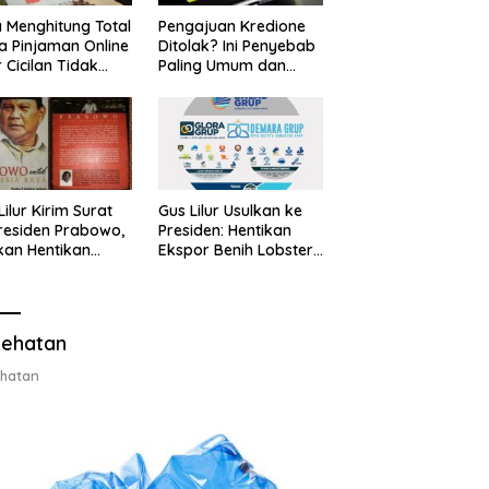
 Menghitung Total
Pengajuan Kredione
a Pinjaman Online
Ditolak? Ini Penyebab
 Cicilan Tidak
Paling Umum dan
jebak
Cara Ajukan Ulang
Lilur Kirim Surat
Gus Lilur Usulkan ke
residen Prabowo,
Presiden: Hentikan
kan Hentikan
Ekspor Benih Lobster,
or Benih Lobster
Ganti dengan Ekspor
Ganti Ekspor
Lobster 50 Gram
ter 50 Gram
ehatan
hatan