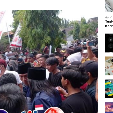
April
Tent
Keam
Kam