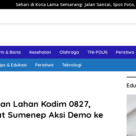
 Lama Semarang: Jalan Santai, Spot Foto, dan Rekomendasi Lu
i & Bisnis
Kesehatan
Olahraga
TNI-POLRI
Peristiwa
ips & Edukasi
Peristiwa
Teknologi
Edu
ran Lahan Kodim 0827,
at Sumenep Aksi Demo ke