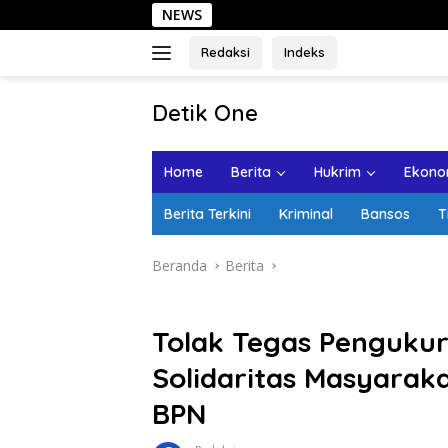
Langsung
NEWS
Sehari di Kota
ke
konten
Redaksi
Indeks
tutup
Detik One
Tajam
Ungkap
Home
Berita
Hukrim
Ekonom
Fakta
Berita Terkini
Kriminal
Bansos
T
Beranda
Berita
Tolak Tegas Penguku
Solidaritas Masyarak
BPN