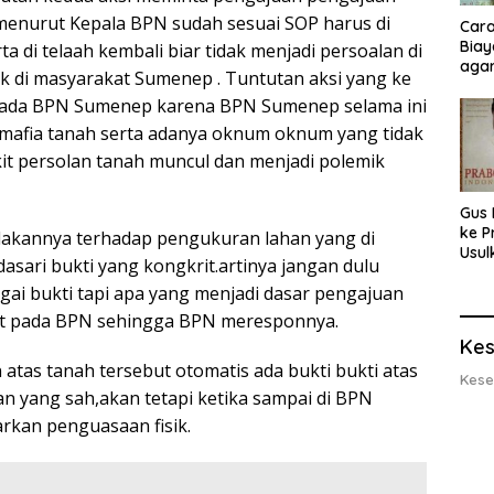
 menurut Kepala BPN sudah sesuai SOP harus di
Cara
Biay
rta di telaah kembali biar tidak menjadi persoalan di
agar
k di masyarakat Sumenep . Tuntutan aksi yang ke
Men
epada BPN Sumenep karena BPN Sumenep selama ini
mafia tanah serta adanya oknum oknum yang tidak
it persolan tanah muncul dan menjadi polemik
Gus 
ke P
lakannya terhadap pengukuran lahan yang di
Usul
asari bukti yang kongkrit.artinya jangan dulu
Eksp
agai bukti tapi apa yang menjadi dasar pengajuan
dan 
Lobs
ut pada BPN sehingga BPN meresponnya.
Kes
 atas tanah tersebut otomatis ada bukti bukti atas
Kese
an yang sah,akan tetapi ketika sampai di BPN
rkan penguasaan fisik.
: