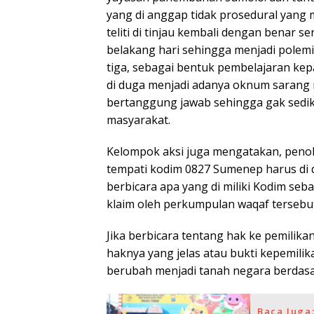
yang di anggap tidak prosedural yang
teliti di tinjau kembali dengan benar se
belakang hari sehingga menjadi polemi
tiga, sebagai bentuk pembelajaran k
di duga menjadi adanya oknum sarang 
bertanggung jawab sehingga gak sedik
masyarakat.
Kelompok aksi juga mengatakan, peno
tempati kodim 0827 Sumenep harus di d
berbicara apa yang di miliki Kodim seb
klaim oleh perkumpulan waqaf terseb
Jika berbicara tentang hak ke pemilikan
haknya yang jelas atau bukti kepemilik
berubah menjadi tanah negara berdasa
Baca Juga