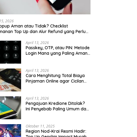
 15, 2026
opup Aman atau Tidak? Checklist
anan Top Up dan Alur Refund yang Perlu
u Cek
April 13, 2026
Passkey, OTP, atau PIN: Metode
Login Mana yang Paling Aman
untuk Akun Finansial?
April 13, 2026
Cara Menghitung Total Biaya
Pinjaman Online agar Cicilan
Tidak Menjebak
April 13, 2026
Pengajuan Kredione Ditolak?
Ini Penyebab Paling Umum dan
Cara Ajukan Ulang
Oktober 11, 2025
Region Nod-Krai Resmi Hadir:
Top Up Genshin Impact Murah