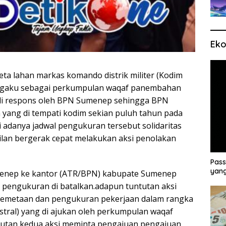
Eko
ta lahan markas komando distrik militer (Kodim
engaku sebagai perkumpulan waqaf panembahan
di respons oleh BPN Sumenep sehingga BPN
yang di tempati kodim sekian puluh tahun pada
i adanya jadwal pengukuran tersebut solidaritas
lan bergerak cepat melakukan aksi penolakan
Pass
yang
menep ke kantor (ATR/BPN) kabupate Sumenep
 pengukuran di batalkan.adapun tuntutan aksi
emetaan dan pengukuran pekerjaan dalam rangka
tral) yang di ajukan oleh perkumpulan waqaf
utan kedua aksi meminta pengajuan pengajuan