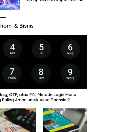
di VocaGame untuk Jelajah
Wilayah Baru
nomi & Bisnis
key, OTP, atau PIN: Metode Login Mana
 Paling Aman untuk Akun Finansial?