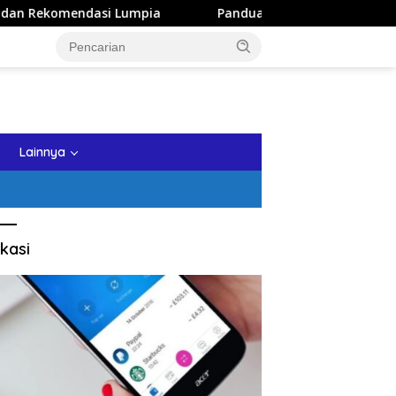
mpia
Panduan Wisata Keluarga ke Kota Batu: Itinerary S
tutup
Lainnya
kasi