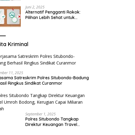
yang Mengerti Kebutuhanmu
Juni 2, 2025
Alternatif Pengganti Rokok:
Pilihan Lebih Sehat untuk
Mengurangi Risiko Merokok
ita Kriminal
mber 11, 2025
asama Satreskrim Polres Situbondo-Badung
asil Ringkus Sindikat Curanmor
September 1, 2025
Polres Situbondo Tangkap
Direktur Keuangan Travel
Umroh Bodong, Kerugian