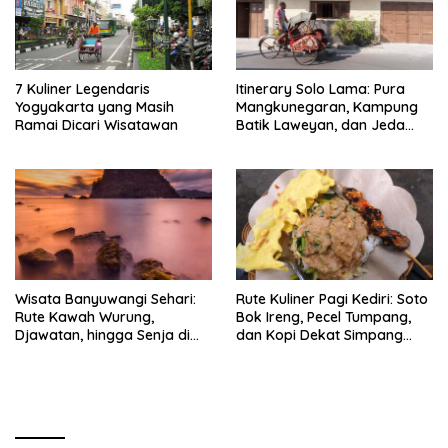
7 Kuliner Legendaris
Itinerary Solo Lama: Pura
Yogyakarta yang Masih
Mangkunegaran, Kampung
Ramai Dicari Wisatawan
Batik Laweyan, dan Jeda
Timlo-Selat Solo
Wisata Banyuwangi Sehari:
Rute Kuliner Pagi Kediri: Soto
Rute Kawah Wurung,
Bok Ireng, Pecel Tumpang,
Djawatan, hingga Senja di
dan Kopi Dekat Simpang
Pulau Merah
Lima Gumul