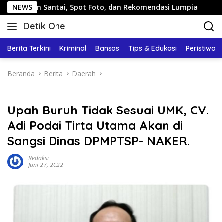
Langsung
antai, Spot Foto, dan Rekomendasi Lumpia
NEWS
Panduan Wisa
ke
Detik One
konten
Tajam
Ungkap
Berita Terkini
Kriminal
Bansos
Tips & Edukasi
Peristiwa
Fakta
Beranda
Berita
Daerah
Upah Buruh Tidak Sesuai UMK, CV.
Adi Podai Tirta Utama Akan di
Sangsi Dinas DPMPTSP- NAKER.
Redaksi
Juni 27, 2022