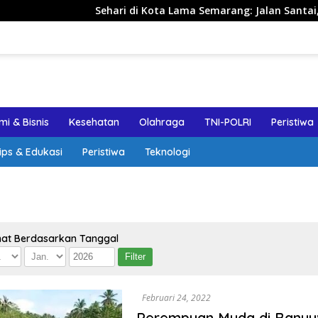
Sehari di Kota Lama Semarang: Jalan Santai, Spot F
i & Bisnis
Kesehatan
Olahraga
TNI-POLRI
Peristiwa
ips & Edukasi
Peristiwa
Teknologi
hat Berdasarkan Tanggal
Februari 24, 2022
Perempuan Muda di Banyuw