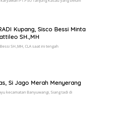
ah karyawan PT.PSU Tanjung Kasau yang belum
ADI Kupang, Sisco Bessi Minta
attileo SH.,MH
Bessi SH.,MH, CLA saat ini tengah
ulas, Si Jago Merah Menyerang
yu kecamatan Banyuwangi, Siang tadi di