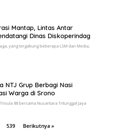
si Mantap, Lintas Antar
ndatangi Dinas Diskoperindag
mbaga, yang tergabung beberapa LSM dan Media,
a NTJ Grup Berbagi Nasi
asi Warga di Srono
Trisula 88 bersama Nusantara Tritunggal Jaya
539
Berikutnya »