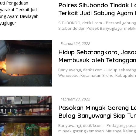
Polres Situbondo Tindak 
Terkait Judi Sabung Ayam 
SITUBONDO, detik1.com – Personil gabun
Situbondo dan Polsek Banyuglugur mel
Februari 24, 2022
Hidup Sebatangkara, Jasa
Membusuk oleh Tetangga
Banyuwangi, detik1.com – Hidup sebatangk
Wonosobo, Kecamatan Srono, Kabupate
Februari 23, 2022
Pasokan Minyak Goreng La
Bulog Banyuwangi Siap Tu
Banyuwangi, detik1.com – Pedagang pas
minyak goreng kemasan. Mirisnya, kelan