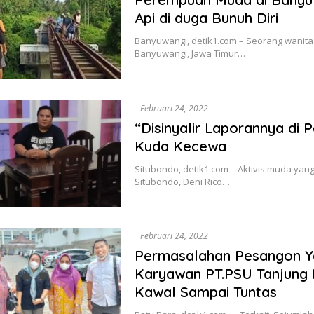
Api di duga Bunuh Diri
Banyuwangi, detik1.com – Seorang wanita 
Banyuwangi, Jawa Timur…
Februari 24, 2022
“Disinyalir Laporannya di 
Kuda Kecewa
Situbondo, detik1.com – Aktivis muda ya
Situbondo, Deni Rico…
Februari 24, 2022
Permasalahan Pesangon Y
Karyawan PT.PSU Tanjung 
Kawal Sampai Tuntas