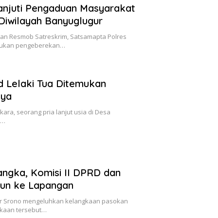
Lanjuti Pengaduan Masyarakat
Diwilayah Banyuglugur
gan Resmob Satreskrim, Satsamapta Polres
akukan pengeberekan…
d Lelaki Tua Ditemukan
nya
ara, seorang pria lanjut usia di Desa
n…
ngka, Komisi II DPRD dan
run ke Lapangan
ar Srono mengeluhkan kelangkaan pasokan
gkaan tersebut…