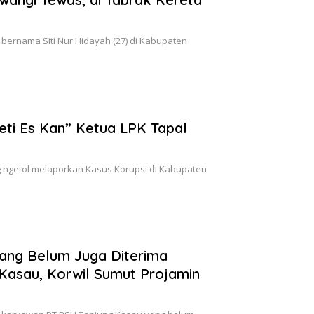
bernama Siti Nur Hidayah (27) di Kabupaten
Peti Es Kan” Ketua LPK Tapal
ng ngetol melaporkan Kasus Korupsi di Kabupaten
ang Belum Juga Diterima
Kasau, Korwil Sumut Projamin