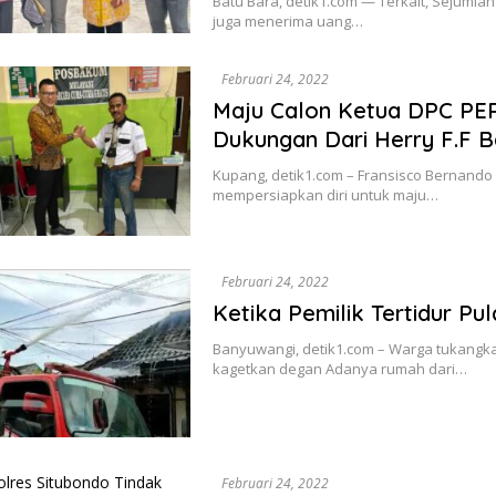
Batu Bara, detik1.com — Terkait, Sejuml
juga menerima uang…
Februari 24, 2022
Maju Calon Ketua DPC PER
Dukungan Dari Herry F.F B
Kupang, detik1.com – Fransisco Bernando 
mempersiapkan diri untuk maju…
Februari 24, 2022
Ketika Pemilik Tertidur P
Banyuwangi, detik1.com – Warga tukangka
kagetkan degan Adanya rumah dari…
Februari 24, 2022