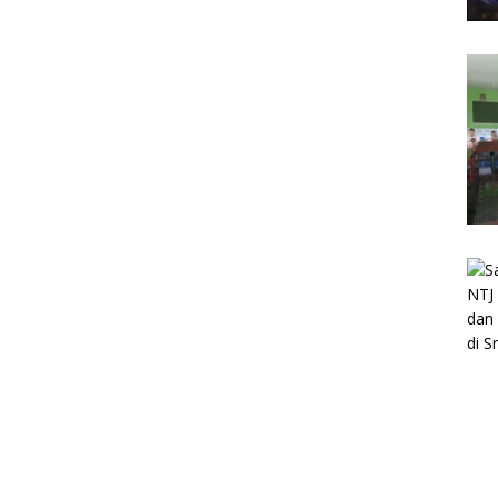
Pa
po