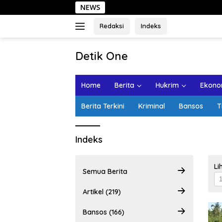
Langsung
NEWS
ke
konten
Redaksi
Indeks
tutup
Detik One
Tajam
Ungkap
Home
Berita
Hukrim
Ekonom
Fakta
Berita Terkini
Kriminal
Bansos
T
Indeks
Li
Semua Berita
Artikel (219)
Bansos (166)