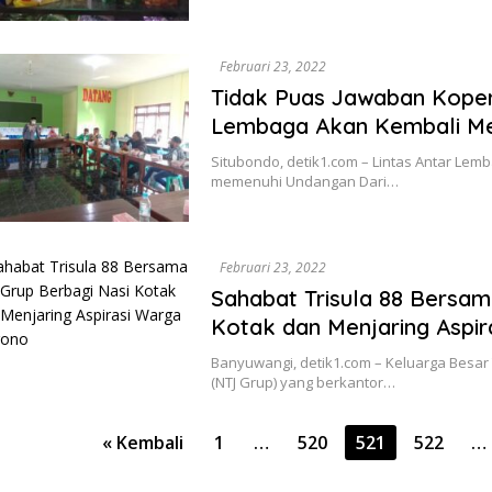
Februari 23, 2022
Tidak Puas Jawaban Kopera
Lembaga Akan Kembali Me
Situbondo, detik1.com – Lintas Antar Le
memenuhi Undangan Dari…
Februari 23, 2022
Sahabat Trisula 88 Bersam
Kotak dan Menjaring Aspir
Banyuwangi, detik1.com – Keluarga Besar 
(NTJ Grup) yang berkantor…
ginasi
« Kembali
1
…
520
521
522
…
s