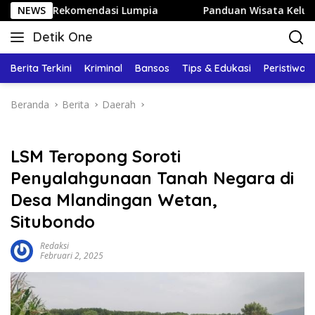
Langsung
n Rekomendasi Lumpia
NEWS
Panduan Wisata Keluarga ke Kota 
ke
Detik One
konten
Tajam
Ungkap
Berita Terkini
Kriminal
Bansos
Tips & Edukasi
Peristiwa
Fakta
Beranda
Berita
Daerah
LSM Teropong Soroti
Penyalahgunaan Tanah Negara di
Desa Mlandingan Wetan,
Situbondo
Redaksi
Februari 2, 2025