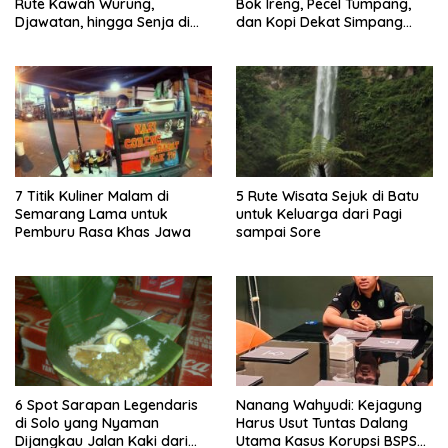
Rute Kawah Wurung,
Bok Ireng, Pecel Tumpang,
Djawatan, hingga Senja di
dan Kopi Dekat Simpang
Pulau Merah
Lima Gumul
7 Titik Kuliner Malam di
5 Rute Wisata Sejuk di Batu
Semarang Lama untuk
untuk Keluarga dari Pagi
Pemburu Rasa Khas Jawa
sampai Sore
6 Spot Sarapan Legendaris
Nanang Wahyudi: Kejagung
di Solo yang Nyaman
Harus Usut Tuntas Dalang
Dijangkau Jalan Kaki dari
Utama Kasus Korupsi BSPS