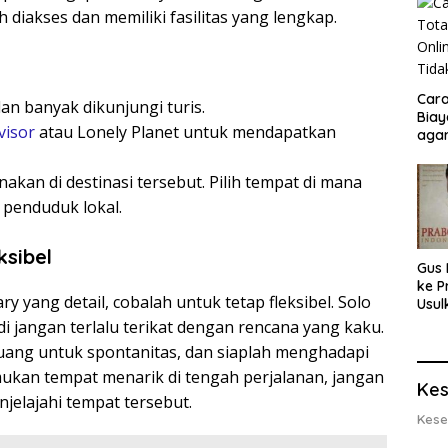
 diakses dan memiliki fasilitas yang lengkap.
Cara
an banyak dikunjungi turis.
Biay
visor
atau Lonely Planet untuk mendapatkan
agar
Men
kan di destinasi tersebut. Pilih tempat di mana
penduduk lokal.
sibel
Gus 
ke P
yang detail, cobalah untuk tetap fleksibel. Solo
Usul
Eksp
di jangan terlalu terikat dengan rencana yang kaku.
dan 
ruang untuk spontanitas, dan siaplah menghadapi
Lobs
ukan tempat menarik di tengah perjalanan, jangan
Kes
elajahi tempat tersebut.
Kese