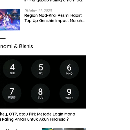
Cara Ajukan Ulang
Oktober 11, 2025
Region Nod-Krai Resmi Hadir:
Top Up Genshin Impact Murah
di VocaGame untuk Jelajah
Wilayah Baru
nomi & Bisnis
key, OTP, atau PIN: Metode Login Mana
 Paling Aman untuk Akun Finansial?