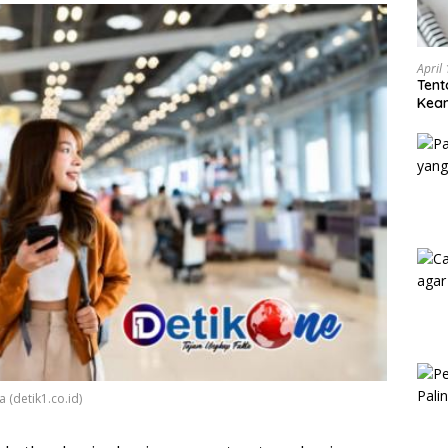
April
Tent
Keam
Kam
 (detik1.co.id)