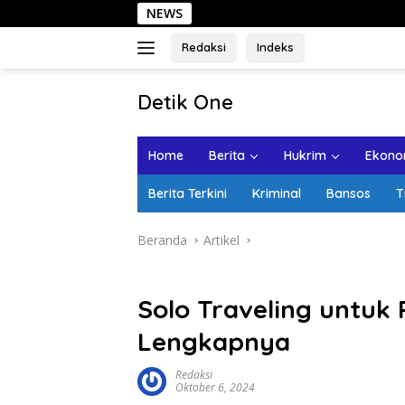
Langsung
NEWS
Sehari di Kota La
ke
konten
Redaksi
Indeks
tutup
Detik One
Tajam
Ungkap
Home
Berita
Hukrim
Ekonom
Fakta
Berita Terkini
Kriminal
Bansos
T
Beranda
Artikel
Solo Traveling untuk 
Lengkapnya
Redaksi
Oktober 6, 2024