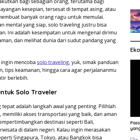
akutkan bagi sebagian orang, terutama bagi
yangan kesepian, tersesat di tempat asing, atau
 membuat banyak orang ragu untuk memulai.
mental yang siap, solo traveling justru bisa
an. Ini adalah kesempatan untuk mengenal dirimu
yaman, dan melihat dunia dari sudut pandang yang
Eko
i ingin mencoba
solo traveling
, yuk, simak panduan
pan, tips keamanan, hingga cara agar perjalananmu
ir berlebih.
untuk Solo Traveler
 tepat adalah langkah awal yang penting. Pilihlah
, memiliki akses transportasi yang baik, dan aman
empertimbangkan destinasi seperti Bali,
Pass
yang
rwisata di dalam negeri. Kalau ingin merasakan
seperti Singapura, Tokyo, atau Bangkok bisa