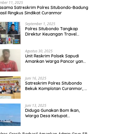
mber 11, 2025
asama Satreskrim Polres Situbondo-Badung
asil Ringkus Sindikat Curanmor
September 1, 2025
Polres Situbondo Tangkap
Direktur Keuangan Travel
Umroh Bodong, Kerugian
Capai Miliaran Rupiah
Agustus 30, 2025
Unit Reskrim Polsek Sapudi
Amankan Warga Pancor yang
Diduga Miliki Sabu
Juni 16, 2025
Satreskrim Polres Situbondo
Bekuk Komplotan Curanmor, 9
Tersangka Berhasil Diringkus
Juni 13, 2025
Diduga Gunakan Bom Ikan,
Warga Desa Ketupat
Kecamatan Raas Terancam
Pidana