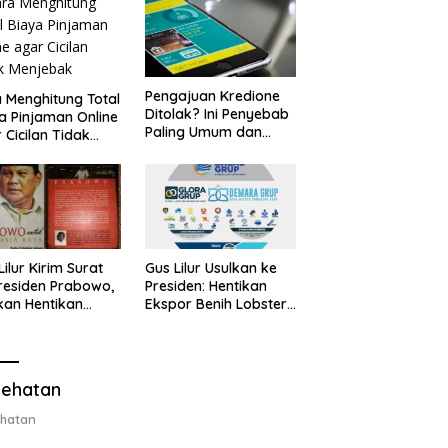
Pengajuan Kredione
 Menghitung Total
Ditolak? Ini Penyebab
a Pinjaman Online
Paling Umum dan
 Cicilan Tidak
Cara Ajukan Ulang
jebak
Lilur Kirim Surat
Gus Lilur Usulkan ke
residen Prabowo,
Presiden: Hentikan
kan Hentikan
Ekspor Benih Lobster,
or Benih Lobster
Ganti dengan Ekspor
Ganti Ekspor
Lobster 50 Gram
ter 50 Gram
ehatan
hatan