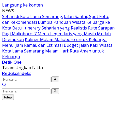
Langsung ke konten
NEWS
Sehari di Kota Lama Semarang: Jalan Santai, Spot Foto,
dan Rekomendasi Lumpia
Panduan Wisata Keluarga ke
Kota Batu: Itinerary Seharian yang Realistis
Rute Sarapan
Pagi Malioboro: 7 Menu Legendaris yang Masih Mudah
Ditemukan
Kuliner Malam Malioboro untuk Keluarga:
Menu, Jam Ramai, dan Estimasi Budget
Jalan Kaki Wisata
Kota Lama Semarang Malam Hari: Rute Aman untuk
Keluarga
Detik One
Tajam Ungkap Fakta
Redaksi
Indeks
tutup