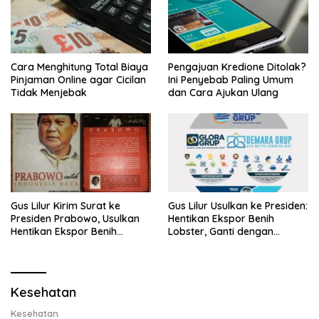
Cara Menghitung Total Biaya
Pengajuan Kredione Ditolak?
Pinjaman Online agar Cicilan
Ini Penyebab Paling Umum
Tidak Menjebak
dan Cara Ajukan Ulang
Gus Lilur Kirim Surat ke
Gus Lilur Usulkan ke Presiden:
Presiden Prabowo, Usulkan
Hentikan Ekspor Benih
Hentikan Ekspor Benih
Lobster, Ganti dengan
Lobster dan Ganti Ekspor
Ekspor Lobster 50 Gram
Lobster 50 Gram
Kesehatan
Kesehatan