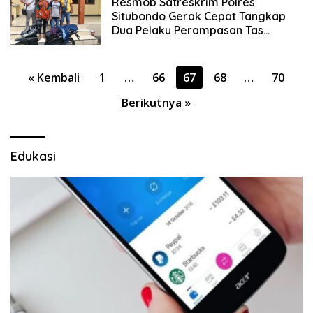
Resmob Satreskrim Polres
Situbondo Gerak Cepat Tangkap
Dua Pelaku Perampasan Tas
Dengan Senjata Tajam
Paginasi
« Kembali
1
…
66
67
68
…
70
pos
Berikutnya »
Edukasi