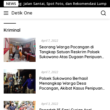
Langsung
ang: Jalan Santai, Spot Foto, dan Rekomendasi Lumpia
NEWS
ke
Detik One
konten
Tajam
Ungkap
Fakta
Kriminal
April 7, 2022
Seorang Warga Pocangan di
Tangkap Satuan Reskrim Polsek
Sukowono Atas Dugaan Penipuan
dan Penggelapan
April 7, 2022
Polsek Sukowono Berhasil
Menangkap Warga Desa
Pocangan, Akibat Kasus Penipuan
dan Penggelapan
April 3, 2022
Penadah 15 Sapi Curian Asal