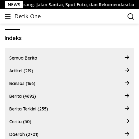
Langsung
ma Semarang: Jalan Santai, Spot Foto, dan Rekomendasi Lumpia
NEWS
ke
Detik One
konten
Tajam
Ungkap
Fakta
Indeks
Semua Berita
Artikel (219)
Bansos (166)
Berita (4692)
Berita Terkini (255)
Cerita (30)
Daerah (2701)